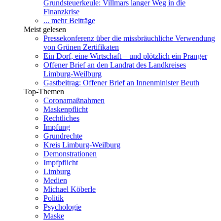
Grundsteuerkeule: Villmars langer Weg in die
Finanzkrise
... mehr Beiträge
Meist gelesen
Pressekonferenz über die missbräuchliche Verwendung
von Grünen Zertifikaten
Ein Dorf, eine Wirtschaft – und plötzlich ein Pranger
Offener Brief an den Landrat des Landkreises
Limburg-Weilburg
Gastbeitrag: Offener Brief an Innenminister Beuth
Top-Themen
Coronamaßnahmen
Maskenpflicht
Rechtliches
Impfung
Grundrechte
Kreis Limburg-Weilburg
Demonstrationen
Impfpflicht
Limburg
Medien
Michael Köberle
Politik
Psychologie
Maske