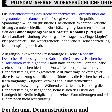
Die
Berichterstattung des Recherchenetzwerks Correctiv über das
sogenannte „Potsdamer Treffen“
sorgt weiterhin für politische
Spannungen – und für juristische Unsicherheit. Während Gerichte
bislang zu unterschiedlichen Einschätzungen gekommen sind, hat
sich der
Bundestagsabgeordnete Martin Rabanus (SPD)
aus
dem Landkreis Limburg-Weilburg auf Anfrage des „Fingerklopfer“
klar positioniert. Eine weitergehende inhaltliche Auseinandersetzung
lehnte er später jedoch ab.
Ausgangspunkt war eine Presseanfrage zu seiner
Rede im
Deutschen Bundestag, in der Rabanus die Correctiv-Recherche
ausdrücklich verteidigt hatte
. Darin hatte er erklärt, Correctiv habe
„sehr sauber recherchiert“ und Vorwürfe einer politisch motivierten
Berichterstattung zurückgewiesen. Auf Nachfrage bekräftigte er
diese Einschätzung schriftlich und führte aus, die Recherche sei „im
Kern tragfähig“. Zugleich verwies er auf unterschiedliche
gerichtliche Bewertungen: Während ein Urteil aus Hamburg die
Berichterstattung bestätigt habe, befasse sich das Urteil des
Landgerichts Berlin lediglich mit einzelnen Formulierungen und sei
zudem noch nicht rechtskräftig.
Förderung, Demonstrationen und