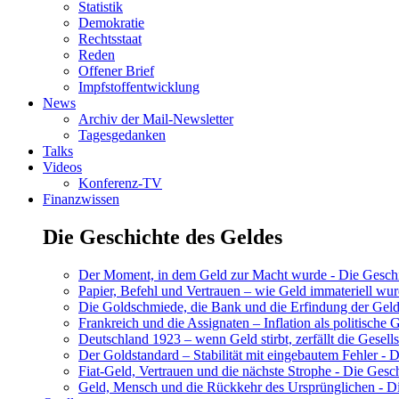
Statistik
Demokratie
Rechtsstaat
Reden
Offener Brief
Impfstoffentwicklung
News
Archiv der Mail-Newsletter
Tagesgedanken
Talks
Videos
Konferenz-TV
Finanzwissen
Die Geschichte des Geldes
Der Moment, in dem Geld zur Macht wurde - Die Geschic
Papier, Befehl und Vertrauen – wie Geld immateriell wur
Die Goldschmiede, die Bank und die Erfindung der Geld
Frankreich und die Assignaten – Inflation als politische 
Deutschland 1923 – wenn Geld stirbt, zerfällt die Gesells
Der Goldstandard – Stabilität mit eingebautem Fehler - D
Fiat-Geld, Vertrauen und die nächste Strophe - Die Gesch
Geld, Mensch und die Rückkehr des Ursprünglichen - Di