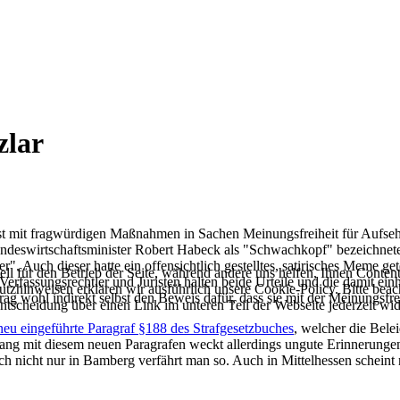
zlar
st mit fragwürdigen Maßnahmen in Sachen Meinungsfreiheit für Aufseh
Bundeswirtschaftsminister Robert Habeck als "Schwachkopf" bezeichne
. Auch dieser hatte ein offensichtlich gestelltes, satirisches Meme get
ell für den Betrieb der Seite, während andere uns helfen, Ihnen Conten
ele Verfassungsrechtler und Juristen halten beide Urteile und die dami
utzhinweisen erklären wir ausführlich unsere Cookie-Policy. Bitte be
rag wohl indirekt selbst den Beweis dafür, dass sie mit der Meinungsfrei
Entscheidung über einen Link im unteren Teil der Webseite jederzeit wid
neu eingeführte Paragraf §188 des Strafgesetzbuches
, welcher die Bel
Umgang mit diesem neuen Paragrafen weckt allerdings ungute Erinnerunge
h nicht nur in Bamberg verfährt man so. Auch in Mittelhessen scheint 