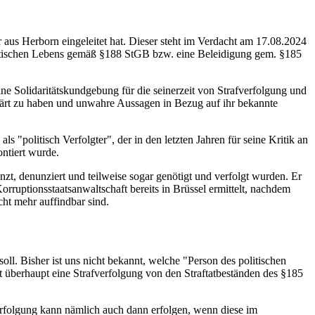
 aus Herborn eingeleitet hat. Dieser steht im Verdacht am 17.08.2024
litischen Lebens gemäß §188 StGB bzw. eine Beleidigung gem. §185
ne Solidaritätskundgebung für die seinerzeit von Strafverfolgung und
lärt zu haben und unwahre Aussagen in Bezug auf ihr bekannte
"politisch Verfolgter", der in den letzten Jahren für seine Kritik an
ntiert wurde.
zt, denunziert und teilweise sogar genötigt und verfolgt wurden. Er
rruptionsstaatsanwaltschaft bereits in Brüssel ermittelt, nachdem
ht mehr auffindbar sind.
oll. Bisher ist uns nicht bekannt, welche "Person des politischen
mit überhaupt eine Strafverfolgung von den Straftatbeständen des §185
verfolgung kann nämlich auch dann erfolgen, wenn diese im