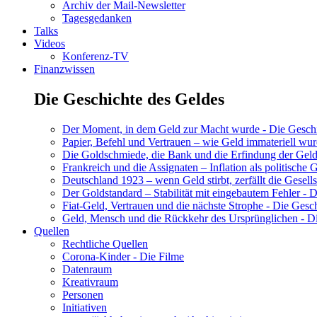
Archiv der Mail-Newsletter
Tagesgedanken
Talks
Videos
Konferenz-TV
Finanzwissen
Die Geschichte des Geldes
Der Moment, in dem Geld zur Macht wurde - Die Geschic
Papier, Befehl und Vertrauen – wie Geld immateriell wur
Die Goldschmiede, die Bank und die Erfindung der Geld
Frankreich und die Assignaten – Inflation als politische 
Deutschland 1923 – wenn Geld stirbt, zerfällt die Gesells
Der Goldstandard – Stabilität mit eingebautem Fehler - D
Fiat-Geld, Vertrauen und die nächste Strophe - Die Gesch
Geld, Mensch und die Rückkehr des Ursprünglichen - Di
Quellen
Rechtliche Quellen
Corona-Kinder - Die Filme
Datenraum
Kreativraum
Personen
Initiativen