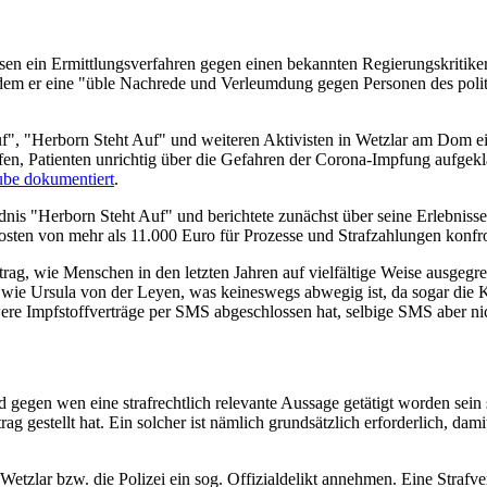
sen ein Ermittlungsverfahren gegen einen bekannten Regierungskritiker
indem er eine "üble Nachrede und Verleumdung gegen Personen des po
uf", "Herborn Steht Auf" und weiteren Aktivisten in Wetzlar am Dom ei
fen, Patienten unrichtig über die Gefahren der Corona-Impfung aufgek
tube dokumentiert
.
"Herborn Steht Auf" und berichtete zunächst über seine Erlebnisse als 
sten von mehr als 11.000 Euro für Prozesse und Strafzahlungen konfro
ag, wie Menschen in den letzten Jahren auf vielfältige Weise ausgegren
 wie Ursula von der Leyen, was keineswegs abwegig ist, da sogar die Ko
e Impfstoffverträge per SMS abgeschlossen hat, selbige SMS aber nic
 gegen wen eine strafrechtlich relevante Aussage getätigt worden sein s
ag gestellt hat. Ein solcher ist nämlich grundsätzlich erforderlich, da
Wetzlar bzw. die Polizei ein sog. Offizialdelikt annehmen. Eine Straf