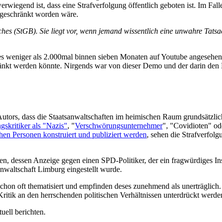
werwiegend ist, dass eine Strafverfolgung öffentlich geboten ist. Im Fa
ingeschränkt worden wäre.
ches (StGB). Sie liegt vor, wenn jemand wissentlich eine unwahre Tats
hes weniger als 2.000mal binnen sieben Monaten auf Youtube angeseh
änkt werden könnte. Nirgends war von dieser Demo und der darin den Er
Autors, dass die Staatsanwaltschaften im heimischen Raum grundsätzli
gskritiker als "Nazis"
, "
Verschwörungsunternehmer
", "Covidioten" o
en Personen konstruiert und publiziert werden
, sehen die Strafverfol
en, dessen Anzeige gegen einen SPD-Politiker, der ein fragwürdiges 
nwaltschaft Limburg eingestellt wurde.
on oft thematisiert und empfinden deses zunehmend als unerträglich. I
k an den herrschenden politischen Verhältnissen unterdrückt werden s
uell berichten.