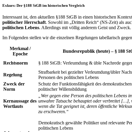
Exkurs: Der §188 StGB im historischen Vergleich
Interessant ist, den aktuellen §188 StGB in einen historischen Konte
politischer Herrschaft
. Sowohl im „Dritten Reich“ (NS-Zeit) als au
politischen Lebens
. Allerdings mit völlig anderem Geist und Zweck.
Im Folgenden stellen wir die einzelnen Regelungen tabellarisch gegenü
Merkmal /
Bundesrepublik (heute)
– § 188 S
Epoche
Rechtsnorm
§ 188 StGB: Verleumdung & üble Nachrede gegen 
Strafbarkeit bei gezielter Verleumdung/übler Nac
Regelung
Personen des politischen Lebens
Zweck der
Schutz der Funktionsfähigkeit des demokratischen
Norm
politischer Willensbildung
„Wer gegen eine Person des politischen Lebens im
Kernaussage des
unwahre Tatsache behauptet oder verbreitet […], w
Wortlauts
wenn die Tat geeignet ist, deren öffentliche Wirks
zu erschweren.“
Demokratisch gewählte Politiker und relevante Pe
politischen Lebens