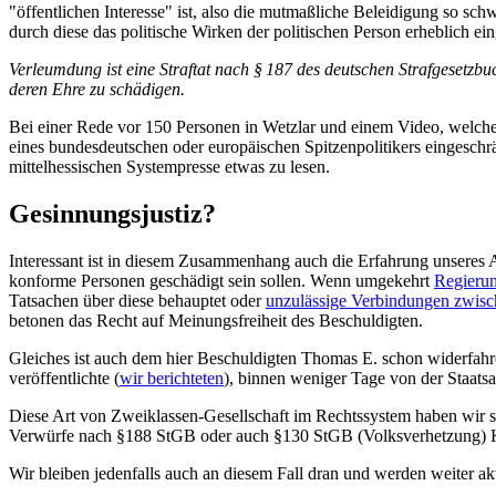
"öffentlichen Interesse" ist, also die mutmaßliche Beleidigung so sch
durch diese das politische Wirken der politischen Person erheblich e
Verleumdung ist eine Straftat nach § 187 des deutschen Strafgesetzbu
deren Ehre zu schädigen.
Bei einer Rede vor 150 Personen in Wetzlar und einem Video, welc
eines bundesdeutschen oder europäischen Spitzenpolitikers eingeschr
mittelhessischen Systempresse etwas zu lesen.
Gesinnungsjustiz?
Interessant ist in diesem Zusammenhang auch die Erfahrung unseres 
konforme Personen geschädigt sein sollen. Wenn umgekehrt
Regierun
Tatsachen über diese behauptet oder
unzulässige Verbindungen zwisch
betonen das Recht auf Meinungsfreiheit des Beschuldigten.
Gleiches ist auch dem hier Beschuldigten Thomas E. schon widerfahr
veröffentlichte (
wir berichteten
), binnen weniger Tage von der Staatsa
Diese Art von Zweiklassen-Gesellschaft im Rechtssystem haben wir sch
Verwürfe nach §188 StGB oder auch §130 StGB (Volksverhetzung) Kriti
Wir bleiben jedenfalls auch an diesem Fall dran und werden weiter akt