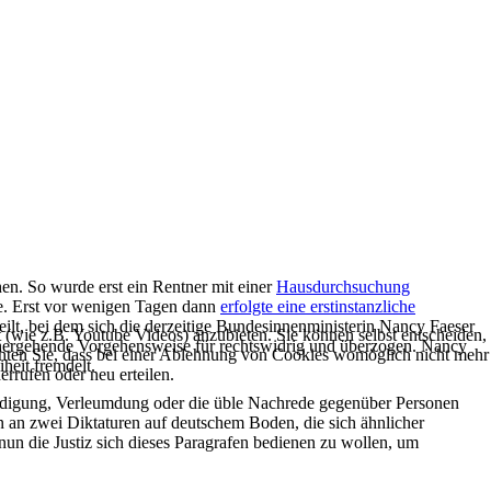
en. So wurde erst ein Rentner mit einer
Hausdurchsuchung
te. Erst vor wenigen Tagen dann
erfolgte eine erstinstanzliche
eilt, bei dem sich die derzeitige Bundesinnenministerin Nancy Faeser
t (wie z.B. Youtube Videos) anzubieten. Sie können selbst entscheiden,
t einhergehende Vorgehensweise für rechtswidrig und überzogen. Nancy
achten Sie, dass bei einer Ablehnung von Cookies womöglich nicht mehr
heit fremdelt.
errufen oder neu erteilen.
eidigung, Verleumdung oder die üble Nachrede gegenüber Personen
n an zwei Diktaturen auf deutschem Boden, die sich ähnlicher
nun die Justiz sich dieses Paragrafen bedienen zu wollen, um