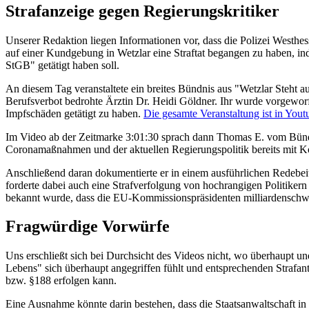
Strafanzeige gegen Regierungskritiker
Unserer Redaktion liegen Informationen vor, dass die Polizei Westhes
auf einer Kundgebung in Wetzlar eine Straftat begangen zu haben, 
StGB" getätigt haben soll.
An diesem Tag veranstaltete ein breites Bündnis aus "Wetzlar Steht a
Berufsverbot bedrohte Ärztin Dr. Heidi Göldner. Ihr wurde vorgewor
Impfschäden getätigt zu haben.
Die gesamte Veranstaltung ist in You
Im Video ab der Zeitmarke 3:01:30 sprach dann Thomas E. vom Bündnis 
Coronamaßnahmen und der aktuellen Regierungspolitik bereits mit Ko
Anschließend daran dokumentierte er in einem ausführlichen Redebeitr
forderte dabei auch eine Strafverfolgung von hochrangigen Politikern
bekannt wurde, dass die EU-Kommissionspräsidenten milliardenschwer
Fragwürdige Vorwürfe
Uns erschließt sich bei Durchsicht des Videos nicht, wo überhaupt und
Lebens" sich überhaupt angegriffen fühlt und entsprechenden Strafantr
bzw. §188 erfolgen kann.
Eine Ausnahme könnte darin bestehen, dass die Staatsanwaltschaft in 