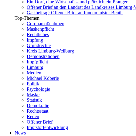
Ein Dorf, eine Wirtschaft – und plötzlich ein Pranger
Offener Brief an den Landrat des Landkreises Limburg-
Gastbeitrag: Offener Brief an Innenminister Beuth
Top-Themen
Coronamaßnahmen
Maskenpflicht
Rechtliches
Impfung
Grundrechte
Kreis Limburg-Weilburg
Demonstrationen
Impfpflicht
Limburg
Medien
Michael Köberle
Politik
Psychologie
Maske
Statistik
Demokratie
Rechtsstaat
Reden
Offener Brief
Impfstoffentwicklung
News