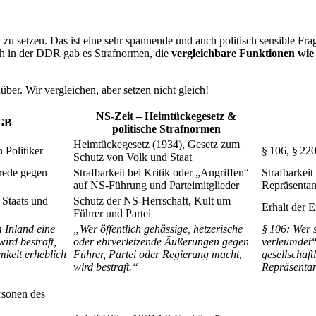
xt zu setzen. Das ist eine sehr spannende und auch politisch sensible
ch in der DDR gab es Strafnormen, die
vergleichbare Funktionen wie
ber. Wir vergleichen, aber setzen nicht gleich!
NS-Zeit
– Heimtückegesetz &
tGB
politische Strafnormen
Heimtückegesetz (1934), Gesetz zum
Politiker
§ 106, § 2
Schutz von Volk und Staat
hrede gegen
Strafbarkeit bei Kritik oder „Angriffen“
Strafbarkei
auf NS-Führung und Parteimitglieder
Repräsentan
 Staats und
Schutz der NS-Herrschaft, Kult um
Erhalt der E
Führer und Partei
 Inland eine
„Wer öffentlich gehässige, hetzerische
§ 106: Wer 
ird bestraft,
oder ehrverletzende Äußerungen gegen
verleumdet“
amkeit erheblich
Führer, Partei oder Regierung macht,
gesellschaf
wird bestraft.“
Repräsentan
rsonen des