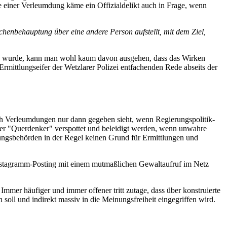
lle einer Verleumdung käme ein Offizialdelikt auch in Frage, wenn
achenbehauptung über eine andere Person aufstellt, mit dem Ziel,
en wurde, kann man wohl kaum davon ausgehen, dass das Wirken
mittlungseifer der Wetzlarer Polizei entfachenden Rede abseits der
ch Verleumdungen nur dann gegeben sieht, wenn Regierungspolitik-
der "Querdenker" verspottet und beleidigt werden, wenn unwahre
gungsbehörden in der Regel keinen Grund für Ermittlungen und
Instagramm-Posting mit einem mutmaßlichen Gewaltaufruf im Netz
mmer häufiger und immer offener tritt zutage, dass über konstruierte
oll und indirekt massiv in die Meinungsfreiheit eingegriffen wird.