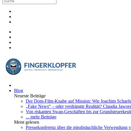
Blog
Neueste Beiträge
Der Dom-Film-Knabe auf Mission: Wie Joachim Schaefer 
„Fake News“ – oder verdrängte Realität? Claudia Jawo
Von riskanten Swap-Geschäften bis zur Grundsteuerkeule
... mehr Beiträge
Meist gelesen
Pressekonferenz über die missbräuchliche Verwendung v