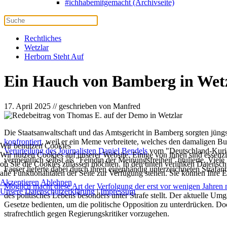
#ichhabemitgemacht (Archivseite)
Rechtliches
Wetzlar
Herborn Steht Auf
Ein Hauch von Bamberg in Wet
17. April 2025 // geschrieben von Manfred
Die Staatsanwaltschaft und das Amtsgericht in Bamberg sorgten jüng
konfrontiert
, weil er ein Meme verbreitete, welches den damaligen 
Wir benutzen Cookies
Verurteilung des Journalisten Daniel Bendels
vom "Deutschland-Kurier"
Wir nutzen Cookies auf unserer Website. Einige von ihnen sind essenzi
vermeintlich selbst als "Feindin der Meinungsfreiheit" titulierte. Vi
ob Sie die Cookies zulassen möchten. In den unten verlinken Datensch
Faeser lieferte dabei durch ihren eigenhändig unterzeichneten Strafant
alle Funktionalitäten der Seite zur Verfügung stehen. Sie können Ihre 
Akzeptieren
Ablehnen
Möglich macht diese Art der Verfolgung der erst vor wenigen Jahren 
Unsere Datenschutzerklärung
|
Impressum
des politisches Lebens besonders unter Strafe stellt. Der aktuelle 
Gesetze bedienten, um die politische Opposition zu unterdrücken. Doc
strafrechtlich gegen Regierungskritiker vorzugehen.