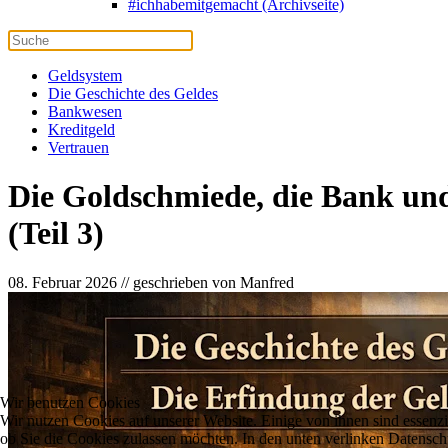
#ichhabemitgemacht (Archivseite)
Geldsystem
Die Geschichte des Geldes
Bankwesen
Kreditgeld
Vertrauen
Die Goldschmiede, die Bank und
(Teil 3)
08. Februar 2026 // geschrieben von Manfred
Wir benutzen Cookies
Wir nutzen Cookies auf unserer Website. Einige von ihnen sind essenzi
ob Sie die Cookies zulassen möchten. In den unten verlinken Datensch