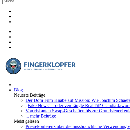
Blog
Neueste Beiträge
Der Dom-Film-Knabe auf Mission: Wie Joachim Schaefer 
„Fake News“ – oder verdrängte Realität? Claudia Jawo
Von riskanten Swap-Geschäften bis zur Grundsteuerkeule
... mehr Beiträge
Meist gelesen
Pressekonferenz über die missbräuchliche Verwendung v