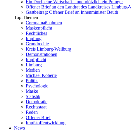
Ein Dorf, eine Wirtschaft – und plötzlich ein Pranger
Offener Brief an den Landrat des Landkreises Limburg-
Gastbeitrag: Offener Brief an Innenminister Beuth
Top-Themen
Coronamaßnahmen
Maskenpflicht
Rechtliches
Impfung
Grundrechte
Kreis Limburg-Weilburg
Demonstrationen
Impfpflicht
Limburg
Medien
Michael Köberle
Politik
Psychologie
Maske
Statistik
Demokratie
Rechtsstaat
Reden
Offener Brief
Impfstoffentwicklung
News