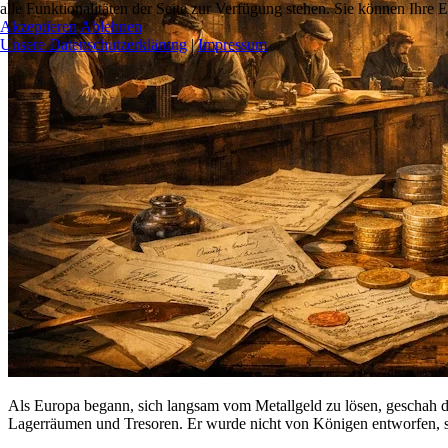
alle Funktionalitäten der Seite zur Verfügung stehen. Sie können Ihre 
Akzeptieren
Ablehnen
Unsere Datenschutzerklärung
|
Impressum
Als Europa begann, sich langsam vom Metallgeld zu lösen, geschah die
Lagerräumen und Tresoren. Er wurde nicht von Königen entworfen,