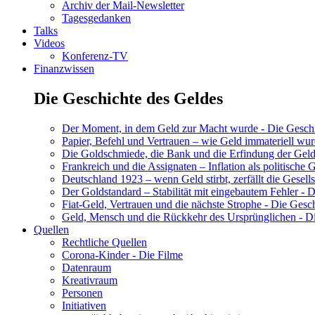
Archiv der Mail-Newsletter
Tagesgedanken
Talks
Videos
Konferenz-TV
Finanzwissen
Die Geschichte des Geldes
Der Moment, in dem Geld zur Macht wurde - Die Geschic
Papier, Befehl und Vertrauen – wie Geld immateriell wur
Die Goldschmiede, die Bank und die Erfindung der Geld
Frankreich und die Assignaten – Inflation als politische 
Deutschland 1923 – wenn Geld stirbt, zerfällt die Gesells
Der Goldstandard – Stabilität mit eingebautem Fehler - D
Fiat-Geld, Vertrauen und die nächste Strophe - Die Gesch
Geld, Mensch und die Rückkehr des Ursprünglichen - Di
Quellen
Rechtliche Quellen
Corona-Kinder - Die Filme
Datenraum
Kreativraum
Personen
Initiativen