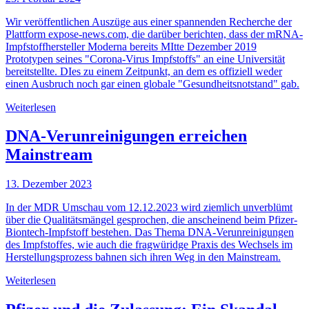
Wir veröffentlichen Auszüge aus einer spannenden Recherche der
Plattform expose-news.com, die darüber berichten, dass der mRNA-
Impfstoffhersteller Moderna bereits MItte Dezember 2019
Prototypen seines "Corona-Virus Impfstoffs" an eine Universität
bereitstellte. DIes zu einem Zeitpunkt, an dem es offiziell weder
einen Ausbruch noch gar einen globale "Gesundheitsnotstand" gab.
Weiterlesen
DNA-Verunreinigungen erreichen
Mainstream
13. Dezember 2023
In der MDR Umschau vom 12.12.2023 wird ziemlich unverblümt
über die Qualitätsmängel gesprochen, die anscheinend beim Pfizer-
Biontech-Impfstoff bestehen. Das Thema DNA-Verunreinigungen
des Impfstoffes, wie auch die fragwüridge Praxis des Wechsels im
Herstellungsprozess bahnen sich ihren Weg in den Mainstream.
Weiterlesen