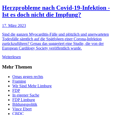
Herzprobleme nach Covid-19-Infektion -
Ist es doch nicht die Impfung?
17. März 2023
Sind die ganzen Myocarditis-Fälle und plötzlich und unerwarteten
Todesfälle sämtlich auf die Spätfolgen einer Corona-Infektion
zurückzuführen? Genau das suggeriert eine Studie, die von der
European Cardilogy Society veröffentlich wurde.
Weiterlesen
Mehr Themen
Omas gegen rechts
Framing
Wir Sind Mehr Limburg
FDP
In eigener Sache
FDP Limburg
Bildungspolitik
Vince Ebert
CBDC