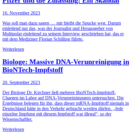
Pfizer und die Zulassung: Ein Skandal
16. November 2023
Was soll man dazu sagen … mir bleibt die Spucke weg. Darum
einleitend nur das, was der Journalist und Herausgeber von
Multipolar einleitend zu seinem Interview geschrieben hat, das er
mit dem Mediziner Florian Schilling führte.
Weiterlesen
Biologe: Massive DNA-Verunreinigung in
BioNTech-Impfstoff
20. September 2023
Der Biologe Dr. Kirchner ließ mehrere BioNTech-Impfstoff-
Chargen im Labor auf DNA-Verunreinigungen untersuchen. Die
Ergebnisse belegen für ihn, dass dieser mRNA-Impfstoff niemals in
Deutschland hätte in den Verkehr gebracht werden dürfen. „Jede
einzelne Impfung mit diesem Impfstoff war illegal“, so der
Wissenschaftler.
Weiterlesen