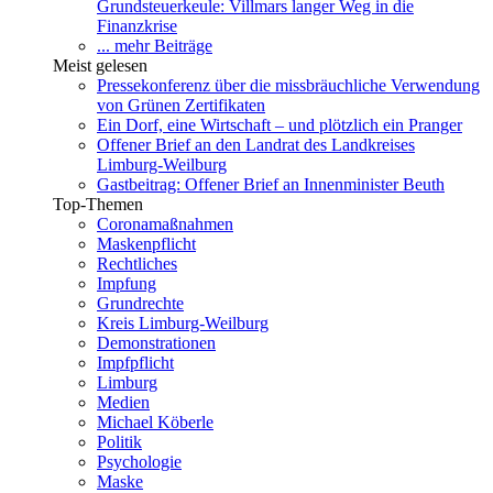
Grundsteuerkeule: Villmars langer Weg in die
Finanzkrise
... mehr Beiträge
Meist gelesen
Pressekonferenz über die missbräuchliche Verwendung
von Grünen Zertifikaten
Ein Dorf, eine Wirtschaft – und plötzlich ein Pranger
Offener Brief an den Landrat des Landkreises
Limburg-Weilburg
Gastbeitrag: Offener Brief an Innenminister Beuth
Top-Themen
Coronamaßnahmen
Maskenpflicht
Rechtliches
Impfung
Grundrechte
Kreis Limburg-Weilburg
Demonstrationen
Impfpflicht
Limburg
Medien
Michael Köberle
Politik
Psychologie
Maske