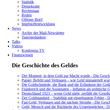
Statistik
Demokratie
Rechtsstaat
Reden
Offener Brief
Impfstoffentwicklung
News
Archiv der Mail-Newsletter
Tagesgedanken
Talks
Videos
Konferenz-TV
Finanzwissen
Die Geschichte des Geldes
Der Moment, in dem Geld zur Macht wurde - Die Geschic
Papier, Befehl und Vertrauen – wie Geld immateriell wur
Die Goldschmiede, die Bank und die Erfindung der Geld
Frankreich und die Assignaten – Inflation als politische 
Deutschland 1923 – wenn Geld stirbt, zerfällt die Gesells
Der Goldstandard – Stabilität mit eingebautem Fehler - D
Fiat-Geld, Vertrauen und die nächste Strophe - Die Gesch
Geld, Mensch und die Rückkehr des Ursprünglichen - Di