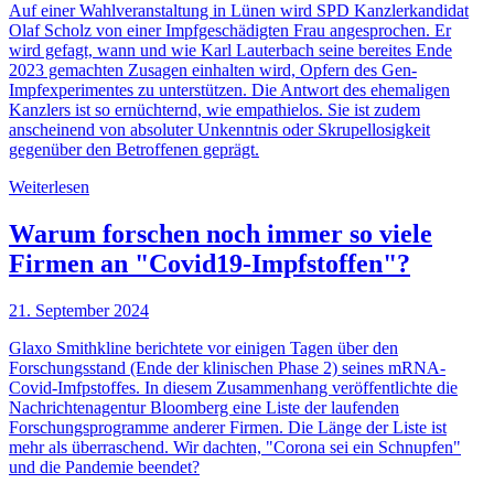
Auf einer Wahlveranstaltung in Lünen wird SPD Kanzlerkandidat
Olaf Scholz von einer Impfgeschädigten Frau angesprochen. Er
wird gefagt, wann und wie Karl Lauterbach seine bereites Ende
2023 gemachten Zusagen einhalten wird, Opfern des Gen-
Impfexperimentes zu unterstützen. Die Antwort des ehemaligen
Kanzlers ist so ernüchternd, wie empathielos. Sie ist zudem
anscheinend von absoluter Unkenntnis oder Skrupellosigkeit
gegenüber den Betroffenen geprägt.
Weiterlesen
Warum forschen noch immer so viele
Firmen an "Covid19-Impfstoffen"?
21. September 2024
Glaxo Smithkline berichtete vor einigen Tagen über den
Forschungsstand (Ende der klinischen Phase 2) seines mRNA-
Covid-Imfpstoffes. In diesem Zusammenhang veröffentlichte die
Nachrichtenagentur Bloomberg eine Liste der laufenden
Forschungsprogramme anderer Firmen. Die Länge der Liste ist
mehr als überraschend. Wir dachten, "Corona sei ein Schnupfen"
und die Pandemie beendet?