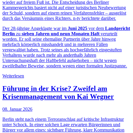
wieder auf freiem Fuß ist. Die Entscheidung des Berliner
Kammergerichts basiert nicht auf einer juristischen Neubewertung
der Schuld, sondern auf einem reinen Verfahrensfehler – ausgelöst
durch das Versäumnis eines Richters. n-tv berichtete darüber.
Der 28-jährige Angeklagte war im
Juni 2025
vor dem
Landgericht
Berlin
zu
sieben Jahren und neun Monaten Haft
verurteilt
worden. Er soll seine ehemalige Partnerin über Jahre hinweg
mehrfach körperlich misshandelt und in mehreren Fällen
vergewaltigt haben. Trotz seines als hochgefährlich eingestuften
Verhaltens wurde nach mehr als anderthalb Jahren
Untersuchungshaft der Haftbefehl aufgehoben – nicht wegen
zweifelhafter Beweise, sondern wegen einer formalen Justizpanne.
Weiterlesen
Führung in der Krise? Zweifel am
Krisenmanagement von Kai Wegner
08. Januar 2026
Berlin steht nach einem Terroranschlag auf kritische Infrastruktur
unter Schock. In einer solchen Lage erwarten Bürgerinnen und
Bürger vor allem eines: sichtbare Führung, klare Kommunikation