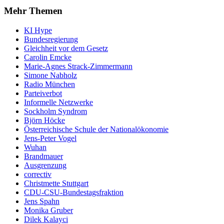
Mehr Themen
KI Hype
Bundesregierung
Gleichheit vor dem Gesetz
Carolin Emcke
Marie-Agnes Strack-Zimmermann
Simone Nabholz
Radio München
Parteiverbot
Informelle Netzwerke
Sockholm Syndrom
Björn Höcke
Österreichische Schule der Nationalökonomie
Jens-Peter Vogel
Wuhan
Brandmauer
Ausgrenzung
correctiv
Christmette Stuttgart
CDU-CSU-Bundestagsfraktion
Jens Spahn
Monika Gruber
Dilek Kalayci