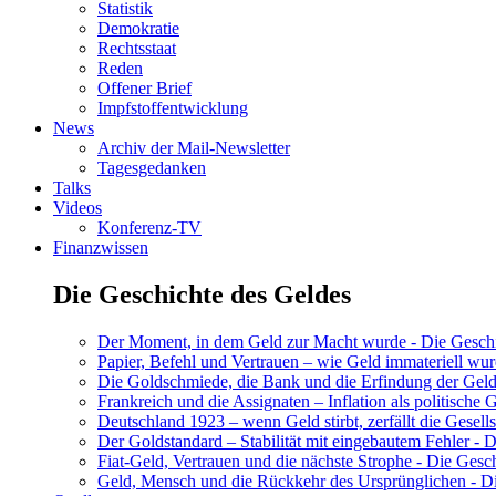
Statistik
Demokratie
Rechtsstaat
Reden
Offener Brief
Impfstoffentwicklung
News
Archiv der Mail-Newsletter
Tagesgedanken
Talks
Videos
Konferenz-TV
Finanzwissen
Die Geschichte des Geldes
Der Moment, in dem Geld zur Macht wurde - Die Geschic
Papier, Befehl und Vertrauen – wie Geld immateriell wur
Die Goldschmiede, die Bank und die Erfindung der Geld
Frankreich und die Assignaten – Inflation als politische 
Deutschland 1923 – wenn Geld stirbt, zerfällt die Gesells
Der Goldstandard – Stabilität mit eingebautem Fehler - D
Fiat-Geld, Vertrauen und die nächste Strophe - Die Gesch
Geld, Mensch und die Rückkehr des Ursprünglichen - Di