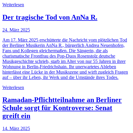
Weiterlesen
Der tragische Tod von AnNa R.
24. März 2025
Am 17. März 2025 erschütterte die Nachricht vom plötzlichen Tod
der Berliner Musikerin AnNa R., bürgerlich Andrea Neuenhofen,
Fans und Kollegen gleichermaßen. Die Sängerin, die als
charismatische Frontfrau des Pop-Duos Rosenstolz deutsche
Musikgeschichte schrieb, starb im Alter von nur 55 Jahren in ihrer
Wohnung in Berlin-Friedrichshain. Ihr unerwartetes Ableben
hinterlässt eine Lücke in der Musikszene und wirft zugleich Fragen
auf – über ihr Leben, ihr Werk und die Umstände ihres Todes.
Weiterlesen
Ramadan-Pflichtteilnahme an Berliner
Schule sorgt für Kontroverse: Senat
greift ein
14. März 2025