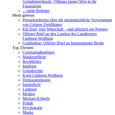
Grundsteuerkeule: Villmars langer Weg in die
Finanzkrise
... mehr Beiträge
Meist gelesen
Pressekonferenz über die missbräuchliche Verwendung
von Grünen Zertifikaten
Ein Dorf, eine Wirtschaft – und plötzlich ein Pranger
Offener Brief an den Landrat des Landkreises
Limburg-Weilburg
Gastbeitrag: Offener Brief an Innenminister Beuth
Top-Themen
Coronamaßnahmen
Maskenpflicht
Rechtliches
Impfung
Grundrechte
Kreis Limburg-Weilburg
Demonstrationen
Impfpflicht
Limburg
Medien
Michael Köberle
Politik
Psychologie
Maske