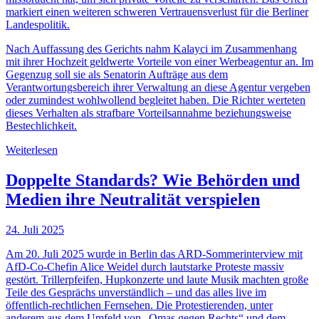
markiert einen weiteren schweren Vertrauensverlust für die Berliner
Landespolitik.
Nach Auffassung des Gerichts nahm Kalayci im Zusammenhang
mit ihrer Hochzeit geldwerte Vorteile von einer Werbeagentur an. Im
Gegenzug soll sie als Senatorin Aufträge aus dem
Verantwortungsbereich ihrer Verwaltung an diese Agentur vergeben
oder zumindest wohlwollend begleitet haben. Die Richter werteten
dieses Verhalten als strafbare Vorteilsannahme beziehungsweise
Bestechlichkeit.
Weiterlesen
Doppelte Standards? Wie Behörden und
Medien ihre Neutralität verspielen
24. Juli 2025
Am 20. Juli 2025 wurde in Berlin das ARD-Sommerinterview mit
AfD-Co-Chefin Alice Weidel durch lautstarke Proteste massiv
gestört. Trillerpfeifen, Hupkonzerte und laute Musik machten große
Teile des Gesprächs unverständlich – und das alles live im
öffentlich-rechtlichen Fernsehen. Die Protestierenden, unter
anderem aus dem Umfeld von „Omas gegen Rechts“ und dem