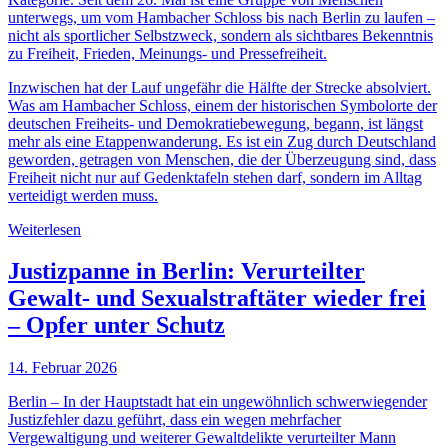
unterwegs, um vom Hambacher Schloss bis nach Berlin zu laufen –
nicht als sportlicher Selbstzweck, sondern als sichtbares Bekenntnis
zu Freiheit, Frieden, Meinungs- und Pressefreiheit.
Inzwischen hat der Lauf ungefähr die Hälfte der Strecke absolviert.
Was am Hambacher Schloss, einem der historischen Symbolorte der
deutschen Freiheits- und Demokratiebewegung, begann, ist längst
mehr als eine Etappenwanderung. Es ist ein Zug durch Deutschland
geworden, getragen von Menschen, die der Überzeugung sind, dass
Freiheit nicht nur auf Gedenktafeln stehen darf, sondern im Alltag
verteidigt werden muss.
Weiterlesen
Justizpanne in Berlin: Verurteilter
Gewalt- und Sexualstraftäter wieder frei
– Opfer unter Schutz
14. Februar 2026
Berlin – In der Hauptstadt hat ein ungewöhnlich schwerwiegender
Justizfehler dazu geführt, dass ein wegen mehrfacher
Vergewaltigung und weiterer Gewaltdelikte verurteilter Mann