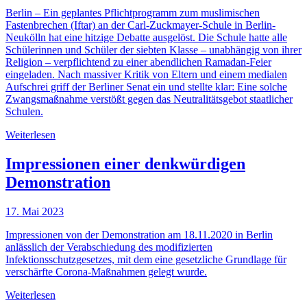
Berlin – Ein geplantes Pflichtprogramm zum muslimischen
Fastenbrechen (Iftar) an der Carl-Zuckmayer-Schule in Berlin-
Neukölln hat eine hitzige Debatte ausgelöst. Die Schule hatte alle
Schülerinnen und Schüler der siebten Klasse – unabhängig von ihrer
Religion – verpflichtend zu einer abendlichen Ramadan-Feier
eingeladen. Nach massiver Kritik von Eltern und einem medialen
Aufschrei griff der Berliner Senat ein und stellte klar: Eine solche
Zwangsmaßnahme verstößt gegen das Neutralitätsgebot staatlicher
Schulen.
Weiterlesen
Impressionen einer denkwürdigen
Demonstration
17. Mai 2023
Impressionen von der Demonstration am 18.11.2020 in Berlin
anlässlich der Verabschiedung des modifizierten
Infektionsschutzgesetzes, mit dem eine gesetzliche Grundlage für
verschärfte Corona-Maßnahmen gelegt wurde.
Weiterlesen