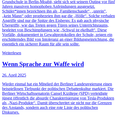
Grundschule in Berlin-Moabit, sieht sich seit seinem Outing vor fünf
Jahren massiven homophoben Anfeindungen ausgesetzt.
Schüler*innen bezeichnen ihn als „Familienschande“, „unrein“,
„kein Mann“ oder prophezeien ihm gar die „Hölle“. Solche verbalen
Angriffe sind nur die Spitze des Eisbergs: Es gab auch physische
Übergriffe, wie das Treten gegen Türen seines Unterrichtsraums,
begleitet von Beschimpfungen wie „Schwul ist ekelhaft“. Diese
Vorfälle, dokumentiert in Gewaltprotokollen der Schule, zeigen ein
erschütterndes Bild von Intoleranz an einer Bildungseinrichtung, die
eigentlich ein sicherer Raum für alle sein sollte.
Weiterlesen
Wenn Sprache zur Waffe wird
26. April 2025
Wieder einmal hat ein Mitglied der Berliner Landesregierung einen
beispiellosen Tiefpunkt der politischen Debattenkultur markiert. Die
Berliner Wirtschaftssenatorin Cansel Kiziltepe (SPD) verteidigte
jüngst öffentlich die absurde Charakterisierung von Tesla-Produkten
als „Nazi-Produkte“. Damit überschreitet sie nicht nur die Grenzen
des Anstands, sondern auch eine rote Linie des politischen
Diskurses.