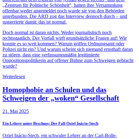
„Zentrum für Politische Schönheit“, hatten ihre Versammlung
offenbar weder angemeldet noch wurde sie von den Behörden
unterbunden. Die ARD zog das Interview dennoch durch – und
suggerierte damit: das ist normal.
Doch normal ist daran nichts. Weder journalistisch noch
rechtsstaatlich. Der Vorfall wirft grundsätzliche Fragen auf: Wie
konnte es so weit kommen? Warum griffen Ordnungsamt oder
Polizei nicht ein? Und warum scheint sich niemand ernsthaft daran
zu stören, dass eine verfassungsmäßig legitimierte
Oppositionspolitikerin auf offener Bühne zum Schweigen gebracht
wurde?
Weiterlesen
Homophobie an Schulen und das
Schweigen der „woken“ Gesellschaft
21. Mai 2025
Ein Lehrer unter Beschuss: Der Fall Oziel Inácio-Stech
Oziel Inácio-Stech, ein schwuler Lehrer an der Carl-Bolle-