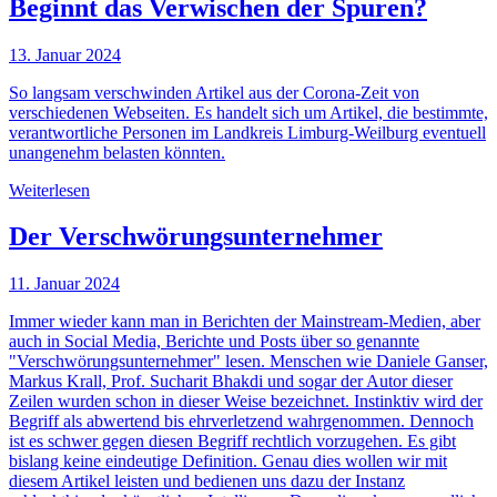
Beginnt das Verwischen der Spuren?
13. Januar 2024
So langsam verschwinden Artikel aus der Corona-Zeit von
verschiedenen Webseiten. Es handelt sich um Artikel, die bestimmte,
verantwortliche Personen im Landkreis Limburg-Weilburg eventuell
unangenehm belasten könnten.
Weiterlesen
Der Verschwörungsunternehmer
11. Januar 2024
Immer wieder kann man in Berichten der Mainstream-Medien, aber
auch in Social Media, Berichte und Posts über so genannte
"Verschwörungsunternehmer" lesen. Menschen wie Daniele Ganser,
Markus Krall, Prof. Sucharit Bhakdi und sogar der Autor dieser
Zeilen wurden schon in dieser Weise bezeichnet. Instinktiv wird der
Begriff als abwertend bis ehrverletzend wahrgenommen. Dennoch
ist es schwer gegen diesen Begriff rechtlich vorzugehen. Es gibt
bislang keine eindeutige Definition. Genau dies wollen wir mit
diesem Artikel leisten und bedienen uns dazu der Instanz