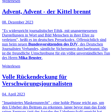
Weiterlesen
Advent, Advent - der Kittel brennt
08. Dezember 2023
"Es widerspricht journalistischer Ethik, mit unangemessenen
Darstellungen in Wort und Bild Menschen in ihrer Ehre zu
verletzen", heißt es im deutschen Pressekodex. Offensichtlich sind
nun beim neuen
Bundesvorsitzenden des DJV
, des Deutschen
Journalisten Verbandes, sämtliche Sicherungen durchgebrannt. Das
ist die freundliche Umschreibung für ein völlig unverständliches Tun
des Herrn
Mika Beuster
.
Weiterlesen
Volle Rückendeckung für
Verschwörungsjournalisten
04. April 2023
"Imaginiertes Maskenunrecht" - eine hohle Phrase reicht aus, um
den Urheber des Beitrags zu erkennen, lange bevor man das Ende
seines Sermons (mit der Angabe der Urheberschaft) erreicht hat.