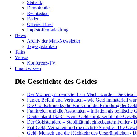
Statistik
Demokratie
Rechtsstaat
Reden
Offener Brief
Impfstoffentwicklung
News
Archiv der Mail-Newsletter
Tagesgedanken
Talks
Videos
Konferenz-TV
Finanzwissen
Die Geschichte des Geldes
Der Moment, in dem Geld zur Macht wurde - Die Geschic
Papier, Befehl und Vertrauen – wie Geld immateriell wur
Die Goldschmiede, die Bank und die Erfindung der Geld
Frankreich und die Assignaten – Inflation als politische 
Deutschland 1923 – wenn Geld stirbt, zerfällt die Gesells
Der Goldstandard – Stabilität mit eingebautem Fehler - D
Fiat-Geld, Vertrauen und die nächste Strophe - Die Gesch
Geld, Mensch und die Rückkehr des Ursprünglichen - Di