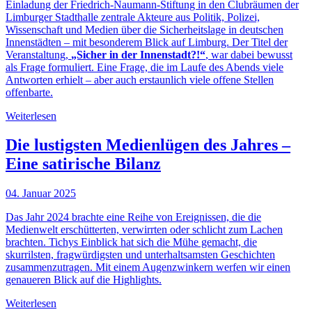
Einladung der Friedrich-Naumann-Stiftung in den Clubräumen der
Limburger Stadthalle zentrale Akteure aus Politik, Polizei,
Wissenschaft und Medien über die Sicherheitslage in deutschen
Innenstädten – mit besonderem Blick auf Limburg. Der Titel der
Veranstaltung,
„Sicher in der Innenstadt?!“
, war dabei bewusst
als Frage formuliert. Eine Frage, die im Laufe des Abends viele
Antworten erhielt – aber auch erstaunlich viele offene Stellen
offenbarte.
Weiterlesen
Die lustigsten Medienlügen des Jahres –
Eine satirische Bilanz
04. Januar 2025
Das Jahr 2024 brachte eine Reihe von Ereignissen, die die
Medienwelt erschütterten, verwirrten oder schlicht zum Lachen
brachten. Tichys Einblick hat sich die Mühe gemacht, die
skurrilsten, fragwürdigsten und unterhaltsamsten Geschichten
zusammenzutragen. Mit einem Augenzwinkern werfen wir einen
genaueren Blick auf die Highlights.
Weiterlesen