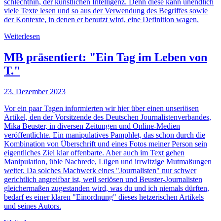
schlechthin, der künstlichen Intelligenz. Denn diese kann unendlich
viele Texte lesen und so aus der Verwendung des Begriffes sowie
der Kontexte, in denen er benutzt wird, eine Definition wagen.
Weiterlesen
MB präsentiert: "Ein Tag im Leben von
T."
23. Dezember 2023
Vor ein paar Tagen informierten wir hier über einen unseriösen
Artikel, den der Vorsitzende des Deutschen Journalistenverbandes,
Mika Beuster, in diversen Zeitungen und Online-Medien
veröffentlichte. Ein manipulatives Pamphlet, das schon durch die
Kombination von Überschrift und eines Fotos meiner Person sein
eigentliches Ziel klar offenbarte. Aber auch im Text gehen
Manipulation, üble Nachrede, Lügen und irrwitzige Mutmaßungen
weiter. Da solches Machwerk eines "Journalisten" nur schwer
gerichtlich angreifbar ist, weil seriösen und Beuster-Journalisten
gleichermaßen zugestanden wird, was du und ich niemals dürften,
bedarf es einer klaren "Einordnung" dieses hetzerischen Artikels
und seines Autors.