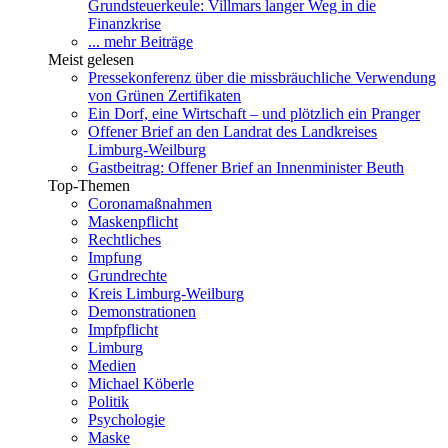
Grundsteuerkeule: Villmars langer Weg in die
Finanzkrise
... mehr Beiträge
Meist gelesen
Pressekonferenz über die missbräuchliche Verwendung
von Grünen Zertifikaten
Ein Dorf, eine Wirtschaft – und plötzlich ein Pranger
Offener Brief an den Landrat des Landkreises
Limburg-Weilburg
Gastbeitrag: Offener Brief an Innenminister Beuth
Top-Themen
Coronamaßnahmen
Maskenpflicht
Rechtliches
Impfung
Grundrechte
Kreis Limburg-Weilburg
Demonstrationen
Impfpflicht
Limburg
Medien
Michael Köberle
Politik
Psychologie
Maske