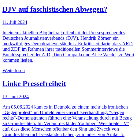
DJV auf faschistischen Abwegen?
11. Juli 2024
In einem aktuellen Blogbeitrag offenbart der Pressesprecher des
Deutschen Journalistenverbands (DJV), Hendrik Zörner, ein
merkwürdiges Demokratieverständnis. Er kritisiert darin, dass ARD
und ZDF im Rahmen ihrer traditionellen Sommerinterviews die
Bundessprecher der AfD, Tino Chrupalla und Alice Weidel, zu Wort
kommen ließen.
Weiterlesen
Linke Pressefreiheit
13. Juni 2024
Am 05.06.2024 kam es in Detmold zu einem mehr als ironischen
"Gegenprotest" im Umfeld einer Gerichtsverhandlung. "Gegen
rechts"-Demonstranten führten eine Veranstaltung durch mit Bezug
zu Grundrechten. Im Verlauf deckt der Youtuber "Weichreite TV"
auf, dass diese Menschen offenbar den Sinn und Zweck von
Grundrechten nicht verstanden haben, zumindest von Artikel 5.