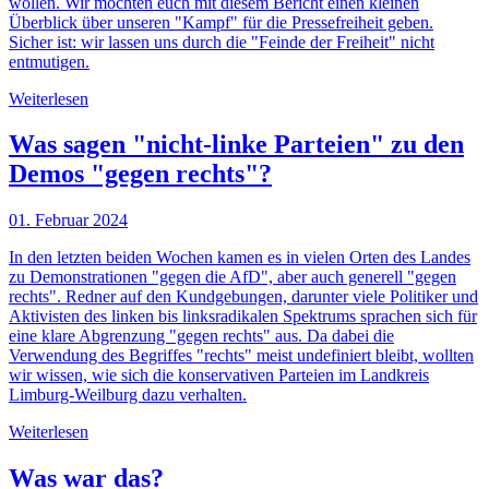
wollen. Wir möchten euch mit diesem Bericht einen kleinen
Überblick über unseren "Kampf" für die Pressefreiheit geben.
Sicher ist: wir lassen uns durch die "Feinde der Freiheit" nicht
entmutigen.
Weiterlesen
Was sagen "nicht-linke Parteien" zu den
Demos "gegen rechts"?
01. Februar 2024
In den letzten beiden Wochen kamen es in vielen Orten des Landes
zu Demonstrationen "gegen die AfD", aber auch generell "gegen
rechts". Redner auf den Kundgebungen, darunter viele Politiker und
Aktivisten des linken bis linksradikalen Spektrums sprachen sich für
eine klare Abgrenzung "gegen rechts" aus. Da dabei die
Verwendung des Begriffes "rechts" meist undefiniert bleibt, wollten
wir wissen, wie sich die konservativen Parteien im Landkreis
Limburg-Weilburg dazu verhalten.
Weiterlesen
Was war das?