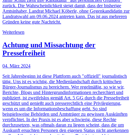
Janin Schütt zieht ihre Kandidatur "aus persönlichen Gründen"
zurück. Die Wahrscheinlichkeit steigt damit, dass der bisherige
Amtsinhaber, Landrat Michael Köberle, ohne Gegenkandidatin zur
Landratswahl am 09.06.2024 antreten kann. Das ist aus mehreren
Gründen keine gute Nachricht.
Weiterlesen
Achtung und Missachtung der
Pressefreiheit
04. März 2024
Seit Jahresbeginn ist diese Plattform auch "offiziell" journalistisch
tätig. Uns ist es wichtig, die Medienlandschaft durch kritischen
Bürger-Journalismus zu bereichern. Wer regelmäßig, so wie wir,
Berichte, Blogs und Hintergrundinformationen recherchiert und
publiziert, ist zweifelslos gemäß Art. 5 GG durch die Pressefreiheit
geschützt und genießt auch presserechtlich eine Privilegierung,
wenn es um die Informationsbeschaffung geht. So sind
beispielsweise Behörden und Amtsträger zu gewissen Auskünften
verpflichtet. In der Praxis ist es aber schwierig, diese Rechte
durchzusetzen, was oftmals daran zu liegen scheint, dass die um
Auskunft ersuchten Personen den eigenen Status nicht anerkennen