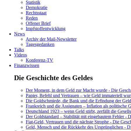
Statistik
Demokratie
Rechtsstaat
Reden
Offener Brief
Impfstoffentwicklung
News
Archiv der Mail-Newsletter
Tagesgedanken
Talks
Videos
Konferenz-TV
Finanzwissen
Die Geschichte des Geldes
Der Moment, in dem Geld zur Macht wurde - Die Geschic
Papier, Befehl und Vertrauen – wie Geld immateriell wur
Die Goldschmiede, die Bank und die Erfindung der Geld
Frankreich und die Assignaten – Inflation als politische 
Deutschland 1923 – wenn Geld stirbt, zerfällt die Gesells
Der Goldstandard – Stabilität mit eingebautem Fehler - D
Fiat-Geld, Vertrauen und die nächste Strophe - Die Gesch
Geld, Mensch und die Rückkehr des Ursprünglichen - Di