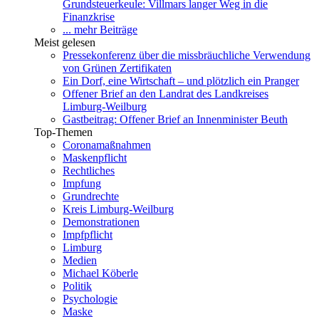
Grundsteuerkeule: Villmars langer Weg in die
Finanzkrise
... mehr Beiträge
Meist gelesen
Pressekonferenz über die missbräuchliche Verwendung
von Grünen Zertifikaten
Ein Dorf, eine Wirtschaft – und plötzlich ein Pranger
Offener Brief an den Landrat des Landkreises
Limburg-Weilburg
Gastbeitrag: Offener Brief an Innenminister Beuth
Top-Themen
Coronamaßnahmen
Maskenpflicht
Rechtliches
Impfung
Grundrechte
Kreis Limburg-Weilburg
Demonstrationen
Impfpflicht
Limburg
Medien
Michael Köberle
Politik
Psychologie
Maske