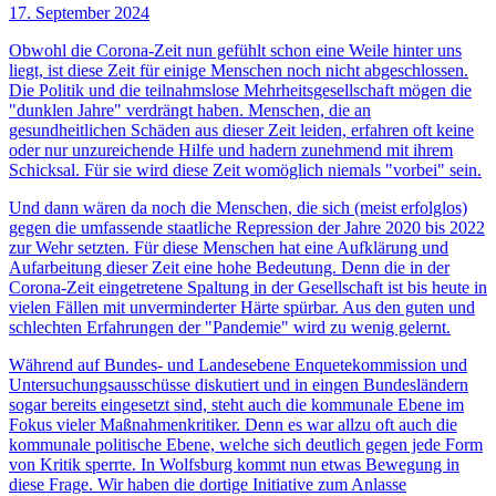
17. September 2024
Obwohl die Corona-Zeit nun gefühlt schon eine Weile hinter uns
liegt, ist diese Zeit für einige Menschen noch nicht abgeschlossen.
Die Politik und die teilnahmslose Mehrheitsgesellschaft mögen die
"dunklen Jahre" verdrängt haben. Menschen, die an
gesundheitlichen Schäden aus dieser Zeit leiden, erfahren oft keine
oder nur unzureichende Hilfe und hadern zunehmend mit ihrem
Schicksal. Für sie wird diese Zeit womöglich niemals "vorbei" sein.
Und dann wären da noch die Menschen, die sich (meist erfolglos)
gegen die umfassende staatliche Repression der Jahre 2020 bis 2022
zur Wehr setzten. Für diese Menschen hat eine Aufklärung und
Aufarbeitung dieser Zeit eine hohe Bedeutung. Denn die in der
Corona-Zeit eingetretene Spaltung in der Gesellschaft ist bis heute in
vielen Fällen mit unverminderter Härte spürbar. Aus den guten und
schlechten Erfahrungen der "Pandemie" wird zu wenig gelernt.
Während auf Bundes- und Landesebene Enquetekommission und
Untersuchungsausschüsse diskutiert und in eingen Bundesländern
sogar bereits eingesetzt sind, steht auch die kommunale Ebene im
Fokus vieler Maßnahmenkritiker. Denn es war allzu oft auch die
kommunale politische Ebene, welche sich deutlich gegen jede Form
von Kritik sperrte. In Wolfsburg kommt nun etwas Bewegung in
diese Frage. Wir haben die dortige Initiative zum Anlasse