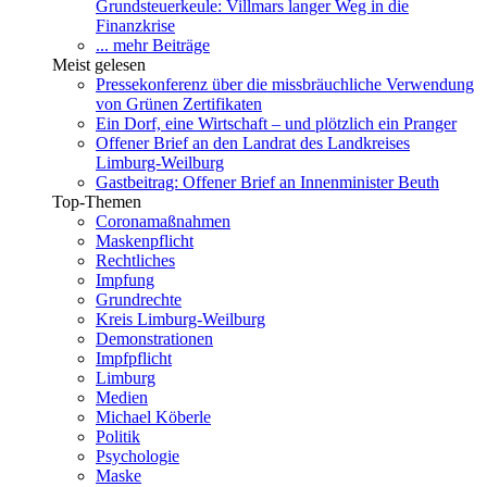
Grundsteuerkeule: Villmars langer Weg in die
Finanzkrise
... mehr Beiträge
Meist gelesen
Pressekonferenz über die missbräuchliche Verwendung
von Grünen Zertifikaten
Ein Dorf, eine Wirtschaft – und plötzlich ein Pranger
Offener Brief an den Landrat des Landkreises
Limburg-Weilburg
Gastbeitrag: Offener Brief an Innenminister Beuth
Top-Themen
Coronamaßnahmen
Maskenpflicht
Rechtliches
Impfung
Grundrechte
Kreis Limburg-Weilburg
Demonstrationen
Impfpflicht
Limburg
Medien
Michael Köberle
Politik
Psychologie
Maske