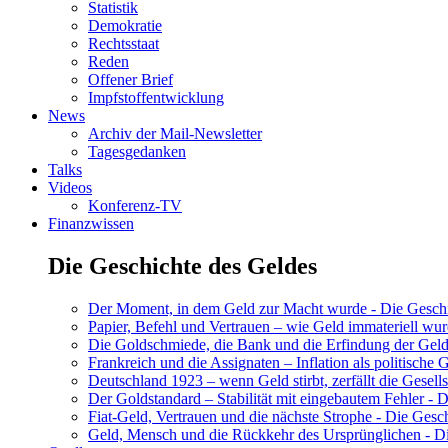
Statistik
Demokratie
Rechtsstaat
Reden
Offener Brief
Impfstoffentwicklung
News
Archiv der Mail-Newsletter
Tagesgedanken
Talks
Videos
Konferenz-TV
Finanzwissen
Die Geschichte des Geldes
Der Moment, in dem Geld zur Macht wurde - Die Geschic
Papier, Befehl und Vertrauen – wie Geld immateriell wur
Die Goldschmiede, die Bank und die Erfindung der Geld
Frankreich und die Assignaten – Inflation als politische 
Deutschland 1923 – wenn Geld stirbt, zerfällt die Gesells
Der Goldstandard – Stabilität mit eingebautem Fehler - D
Fiat-Geld, Vertrauen und die nächste Strophe - Die Gesch
Geld, Mensch und die Rückkehr des Ursprünglichen - Di