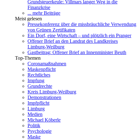
Grundsteuerkeule: Villmars langer Weg in die
Finanzkrise
... mehr Beiträge
Meist gelesen
Pressekonferenz über die missbräuchliche Verwendung
von Grünen Zertifikaten
Ein Dorf, eine Wirtschaft – und plötzlich ein Pranger
Offener Brief an den Landrat des Landkreises
Limburg-Weilburg
Gastbeitrag: Offener Brief an Innenminister Beuth
Top-Themen
Coronamaßnahmen
Maskenpflicht
Rechtliches
Impfung
Grundrechte
Kreis Limburg-Weilburg
Demonstrationen
Impfpflicht
Limburg
Medien
Michael Köberle
Politik
Psychologie
Maske