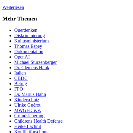
Weiterlesen
Mehr Themen
Querdenken
Diskriminierung
Kultusministerium
Thomas Espey
Dokumentation
OpenAI
Michael Stürzenberger
Dr. Clemens Hauk
Italien
CBDC
Betrug
FPÖ
Dr. Marius Hahn
Kinderschutz
Ulrike Guérot
MWGFD e.V.
Grundsicherung
Childrens Health Defense
Heike Lachnit
Konfliktforschung