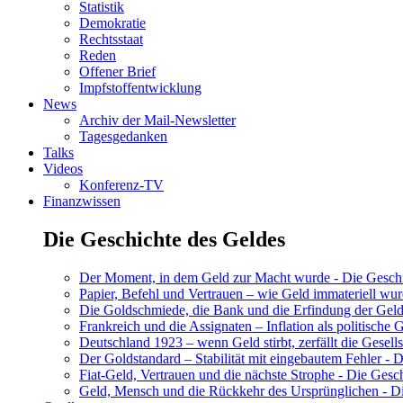
Statistik
Demokratie
Rechtsstaat
Reden
Offener Brief
Impfstoffentwicklung
News
Archiv der Mail-Newsletter
Tagesgedanken
Talks
Videos
Konferenz-TV
Finanzwissen
Die Geschichte des Geldes
Der Moment, in dem Geld zur Macht wurde - Die Geschic
Papier, Befehl und Vertrauen – wie Geld immateriell wur
Die Goldschmiede, die Bank und die Erfindung der Geld
Frankreich und die Assignaten – Inflation als politische 
Deutschland 1923 – wenn Geld stirbt, zerfällt die Gesells
Der Goldstandard – Stabilität mit eingebautem Fehler - D
Fiat-Geld, Vertrauen und die nächste Strophe - Die Gesch
Geld, Mensch und die Rückkehr des Ursprünglichen - Di