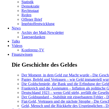
Statistik
Demokratie
Rechtsstaat
Reden
Offener Brief
Impfstoffentwicklung
News
Archiv der Mail-Newsletter
Tagesgedanken
Talks
Videos
Konferenz-TV
Finanzwissen
Die Geschichte des Geldes
Der Moment, in dem Geld zur Macht wurde - Die Geschic
Papier, Befehl und Vertrauen – wie Geld immateriell wur
Die Goldschmiede, die Bank und die Erfindung der Geld
Frankreich und die Assignaten – Inflation als politische 
Deutschland 1923 – wenn Geld stirbt, zerfällt die Gesells
Der Goldstandard – Stabilität mit eingebautem Fehler - D
Fiat-Geld, Vertrauen und die nächste Strophe - Die Gesch
Geld, Mensch und die Rückkehr des Ursprünglichen - Di