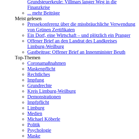
Grundsteuerkeule: Villmars langer Weg in die
Finanzkrise
... mehr Beiträge
Meist gelesen
Pressekonferenz über die missbräuchliche Verwendung
von Grünen Zertifikaten
Ein Dorf, eine Wirtschaft – und plötzlich ein Pranger
Offener Brief an den Landrat des Landkreises
Limburg-Weilburg
Gastbeitrag: Offener Brief an Innenminister Beuth
Top-Themen
Coronamaßnahmen
Maskenpflicht
Rechtliches
Impfung
Grundrechte
Kreis Limburg-Weilburg
Demonstrationen
Impfpflicht
Limburg
Medien
Michael Köberle
Politik
Psychologie
Maske