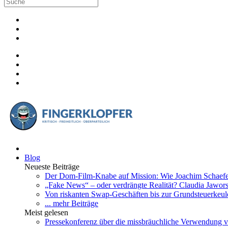
Blog
Neueste Beiträge
Der Dom-Film-Knabe auf Mission: Wie Joachim Schaefer 
„Fake News“ – oder verdrängte Realität? Claudia Jawo
Von riskanten Swap-Geschäften bis zur Grundsteuerkeule
... mehr Beiträge
Meist gelesen
Pressekonferenz über die missbräuchliche Verwendung v