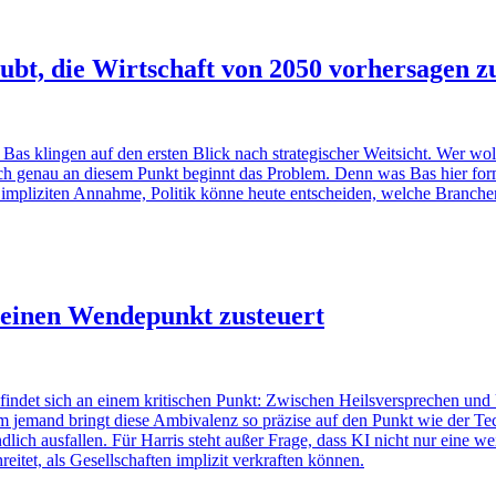
ubt, die Wirtschaft von 2050 vorhersagen 
s klingen auf den ersten Blick nach strategischer Weitsicht. Wer wollte
ch genau an diesem Punkt beginnt das Problem. Denn was Bas hier formu
 impliziten Annahme, Politik könne heute entscheiden, welche Branchen
 einen Wendepunkt zusteuert
efindet sich an einem kritischen Punkt: Zwischen Heilsversprechen und
m jemand bringt diese Ambivalenz so präzise auf den Punkt wie der Te
ich ausfallen. Für Harris steht außer Frage, dass KI nicht nur eine wei
eitet, als Gesellschaften implizit verkraften können.