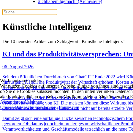
#ichhabemitgemacht (Archivseite)
Künstliche Intelligenz
Die 10 neuesten Artikel zum Schlagwort "Künstliche Intelligenz"
KI und das Produktivitätsversprechen: Un
06. August 2026
Seit dem öffentlichen Durchbruch von ChatGPT Ende 2022 wird Künst
Wir benutzen Cookies
hinausgeht: KI soll die Produktivität der Wirtschaft erhöhen, Kosten
Wir nutzen Cookies auf unserer Website. Einige von ihnen sind essenzi
Rechenzentren, Hochleistungschips, Software und neue Geschäftsmodell
ob Sie die Cookies zulassen möchten. In den unten verlinken Datensch
alle Funktionalitäten der Seite zur Verfügung stehen. Sie können Ihre 
Eine neue Analyse der Federal Reserve Bank of St. Louis liefert dar
Akzeptieren
Ablehnen
Produktivitätswirkung von KI. Die meisten können diese Wirkung bisl
Unsere Datenschutzerklärung
|
Impressum
Unternehmenskonferenzen beziehen sich nicht auf bereits erzielte Ve
Damit zeigt sich eine auffällige Lücke zwischen technologischem Fort
geworden. Ob daraus jedoch ein breiter gesamtwirtschaftlicher Produkt
Verantwortlichkeiten und Geschäftsmodelle tatsächlich an die neue 