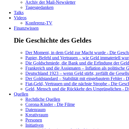
Archiv der Mail-Newsletter
Tagesgedanken
Talks
Videos
Konferenz-TV
Finanzwissen
Die Geschichte des Geldes
Der Moment, in dem Geld zur Macht wurde - Die Geschic
Papier, Befehl und Vertrauen – wie Geld immateriell wur
Die Goldschmiede, die Bank und die Erfindung der Geld
Frankreich und die Assignaten – Inflation als politische 
Deutschland 1923 – wenn Geld stirbt, zerfällt die Gesells
Der Goldstandard – Stabilität mit eingebautem Fehler - D
Fiat-Geld, Vertrauen und die nächste Strophe - Die Gesch
Geld, Mensch und die Rückkehr des Ursprünglichen - Di
Quellen
Rechtliche Quellen
Corona-Kinder - Die Filme
Datenraum
Kreativraum
Personen
Initiativen