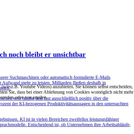
h noch bleibt er unsichtbar
ssere Suchmaschinen oder automatisch formulierte E-Mails
r Aufwand mehr zu leisten. Milliarden fließen deshalb in
t (wie z.B. Youtube Videos) anzubieten. Sie können selbst entscheiden,
reten?
achten Sie, dass bei einer Ablehnung von Cookies womöglich nicht mehr
errufen oder neu erteilen.
hen sehr häufig und fast ausschließlich positiv über die
Prozent der KI-bezogenen Produktivitätsaussagen in den untersuchten
nissen. KI ist in vielen Bereichen zweifellos leistungsfähiger
r Sprachmodelle. Entscheidend ist, ob Unternehmen ihre Arbeitsabläufe,