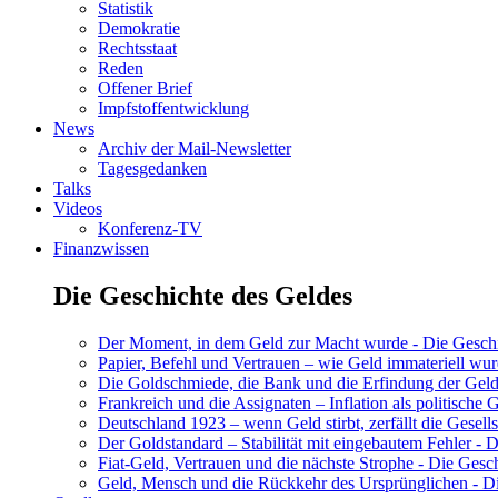
Statistik
Demokratie
Rechtsstaat
Reden
Offener Brief
Impfstoffentwicklung
News
Archiv der Mail-Newsletter
Tagesgedanken
Talks
Videos
Konferenz-TV
Finanzwissen
Die Geschichte des Geldes
Der Moment, in dem Geld zur Macht wurde - Die Geschic
Papier, Befehl und Vertrauen – wie Geld immateriell wur
Die Goldschmiede, die Bank und die Erfindung der Geld
Frankreich und die Assignaten – Inflation als politische 
Deutschland 1923 – wenn Geld stirbt, zerfällt die Gesells
Der Goldstandard – Stabilität mit eingebautem Fehler - D
Fiat-Geld, Vertrauen und die nächste Strophe - Die Gesch
Geld, Mensch und die Rückkehr des Ursprünglichen - Di