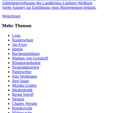
Allgemeinverfügung des Landkreises Limburg-Weilburg
(siehe Anlage) zur Einführung eines Bürgertestung beklagt.
Weiterlesen
Mehr Themen
Lego
Kinderschutz
Jan Feser
Idstein
Buchempfehlung
Mathias von Gersdorff
Rüstungsindustrie
Neutralitätsgebot
Parteiverbot
Jens Weidmann
Jörg Sauer
Monika Gruber
Medienkritik
Bernd Steioff
Steuern
Charles Werabe
Bundeswehr
Mahnwache