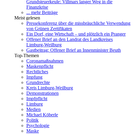
Grundsteuerkeule: Villmars langer Weg in die
Finanzkrise
... mehr Beiträge
Meist gelesen
Pressekonferenz über die missbräuchliche Verwendung
von Grünen Zertifikaten
Ein Dorf, eine Wirtschaft – und plötzlich ein Pranger
Offener Brief an den Landrat des Landkreises
Limburg-Weilburg
Gastbeitrag: Offener Brief an Innenminister Beuth
Top-Themen
Coronamaßnahmen
Maskenpflicht
Rechtliches
Impfung
Grundrechte
Kreis Limburg-Weilburg
Demonstrationen
Impfpflicht
Limburg
Medien
Michael Köberle
Politik
Psychologie
Maske