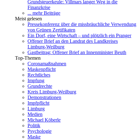
Grundsteuerkeule: Villmars langer Weg in die
Finanzkrise
... mehr Beiträge
Meist gelesen
Pressekonferenz über die missbräuchliche Verwendung
von Grünen Zertifikaten
Ein Dorf, eine Wirtschaft – und plötzlich ein Pranger
Offener Brief an den Landrat des Landkreises
Limburg-Weilburg
Gastbeitrag: Offener Brief an Innenminister Beuth
Top-Themen
Coronamaßnahmen
Maskenpflicht
Rechtliches
Impfung
Grundrechte
Kreis Limburg-Weilburg
Demonstrationen
Impfpflicht
Limburg
Medien
Michael Köberle
Politik
Psychologie
Maske