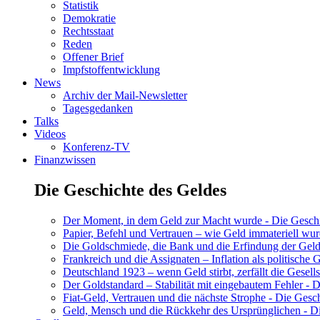
Statistik
Demokratie
Rechtsstaat
Reden
Offener Brief
Impfstoffentwicklung
News
Archiv der Mail-Newsletter
Tagesgedanken
Talks
Videos
Konferenz-TV
Finanzwissen
Die Geschichte des Geldes
Der Moment, in dem Geld zur Macht wurde - Die Geschic
Papier, Befehl und Vertrauen – wie Geld immateriell wur
Die Goldschmiede, die Bank und die Erfindung der Geld
Frankreich und die Assignaten – Inflation als politische 
Deutschland 1923 – wenn Geld stirbt, zerfällt die Gesells
Der Goldstandard – Stabilität mit eingebautem Fehler - D
Fiat-Geld, Vertrauen und die nächste Strophe - Die Gesch
Geld, Mensch und die Rückkehr des Ursprünglichen - Di