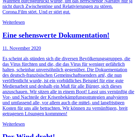
Wahrheit durchgedrückt wurde, um das herrschende Narrativ nur ja
nicht durch Zwischentöne und Relativierungen zu stören.
Corona.Film stört. Und er stört gut.
Weiterlesen
Eine sehenswerte Dokumentation!
11. November 2020
Es scheint als stünden sich die diversen Bevölkerungsgruppen, die
das Virus fürchten und die, die das Virus für weniger gefährlich
halten, scheinbar unversöhnlich gegenüber. Die Dokuementation
des deutsch-französischen Gemeinschaftssenders arté, die nun
veröffentlicht wurde, ist ein vorbildliches Beispiel für eine gute
Medienarbeit und deshalb ein Muß für alle Bürger, sich dieses
anzuschauen. Wir sitzen alle in einem Boot! Lasst uns vernünftig die
Vor- und Nachteile der Krisenbekämpfungsstrategien analysieren
und umfassend alle, vor allem auch die mittel- und langfristigen
Kosten für uns alle betrachten. Wir können zu vernünftigen, breit
getragenen Lösungen kommmen!
Weiterlesen
Der Wind dreht!