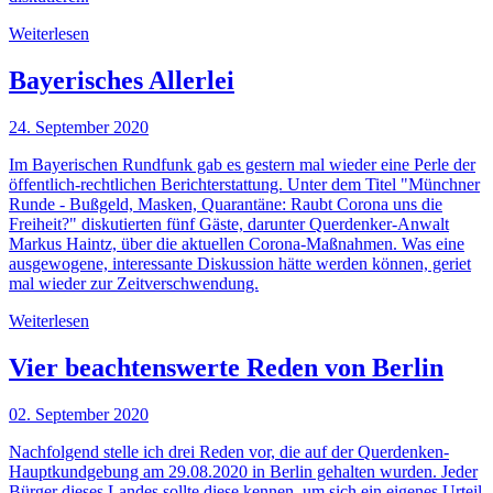
Weiterlesen
Bayerisches Allerlei
24. September 2020
Im Bayerischen Rundfunk gab es gestern mal wieder eine Perle der
öffentlich-rechtlichen Berichterstattung. Unter dem Titel "Münchner
Runde - Bußgeld, Masken, Quarantäne: Raubt Corona uns die
Freiheit?" diskutierten fünf Gäste, darunter Querdenker-Anwalt
Markus Haintz, über die aktuellen Corona-Maßnahmen. Was eine
ausgewogene, interessante Diskussion hätte werden können, geriet
mal wieder zur Zeitverschwendung.
Weiterlesen
Vier beachtenswerte Reden von Berlin
02. September 2020
Nachfolgend stelle ich drei Reden vor, die auf der Querdenken-
Hauptkundgebung am 29.08.2020 in Berlin gehalten wurden. Jeder
Bürger dieses Landes sollte diese kennen, um sich ein eigenes Urteil