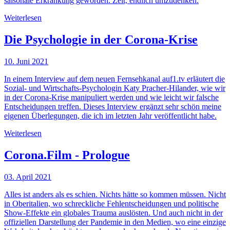
saisonale Erkrankung geworden. Zeit, endlich umzudenken.
Weiterlesen
Die Psychologie in der Corona-Krise
10. Juni 2021
In einem Interview auf dem neuen Fernsehkanal auf1.tv erläutert die
Sozial- und Wirtschafts-Psychologin Katy Pracher-Hilander, wie wir
in der Corona-Krise manipuliert werden und wie leicht wir falsche
Entscheidungen treffen. Dieses Interview ergänzt sehr schön meine
eigenen Überlegungen, die ich im letzten Jahr veröffentlicht habe.
Weiterlesen
Corona.Film - Prologue
03. April 2021
Alles ist anders als es schien. Nichts hätte so kommen müssen. Nicht
in Oberitalien, wo schreckliche Fehlentscheidungen und politische
Show-Effekte ein globales Trauma auslösten. Und auch nicht in der
offiziellen Darstellung der Pandemie in den Medien, wo eine einzige