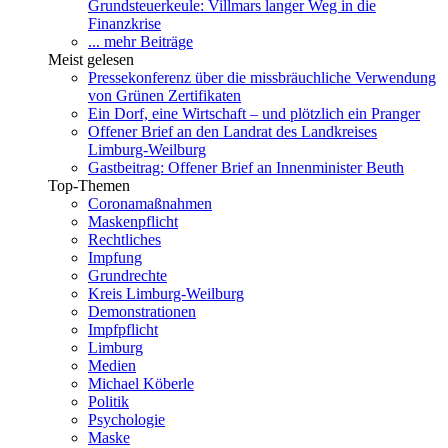
Grundsteuerkeule: Villmars langer Weg in die
Finanzkrise
... mehr Beiträge
Meist gelesen
Pressekonferenz über die missbräuchliche Verwendung
von Grünen Zertifikaten
Ein Dorf, eine Wirtschaft – und plötzlich ein Pranger
Offener Brief an den Landrat des Landkreises
Limburg-Weilburg
Gastbeitrag: Offener Brief an Innenminister Beuth
Top-Themen
Coronamaßnahmen
Maskenpflicht
Rechtliches
Impfung
Grundrechte
Kreis Limburg-Weilburg
Demonstrationen
Impfpflicht
Limburg
Medien
Michael Köberle
Politik
Psychologie
Maske