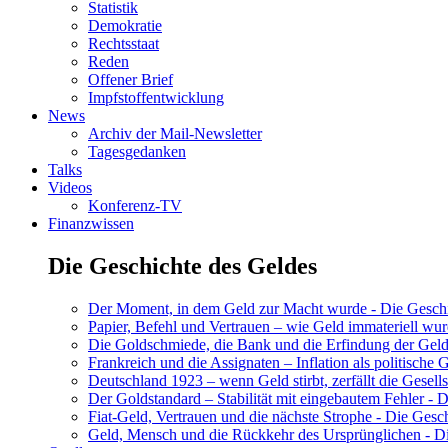
Statistik
Demokratie
Rechtsstaat
Reden
Offener Brief
Impfstoffentwicklung
News
Archiv der Mail-Newsletter
Tagesgedanken
Talks
Videos
Konferenz-TV
Finanzwissen
Die Geschichte des Geldes
Der Moment, in dem Geld zur Macht wurde - Die Geschic
Papier, Befehl und Vertrauen – wie Geld immateriell wur
Die Goldschmiede, die Bank und die Erfindung der Geld
Frankreich und die Assignaten – Inflation als politische 
Deutschland 1923 – wenn Geld stirbt, zerfällt die Gesells
Der Goldstandard – Stabilität mit eingebautem Fehler - D
Fiat-Geld, Vertrauen und die nächste Strophe - Die Gesch
Geld, Mensch und die Rückkehr des Ursprünglichen - Di