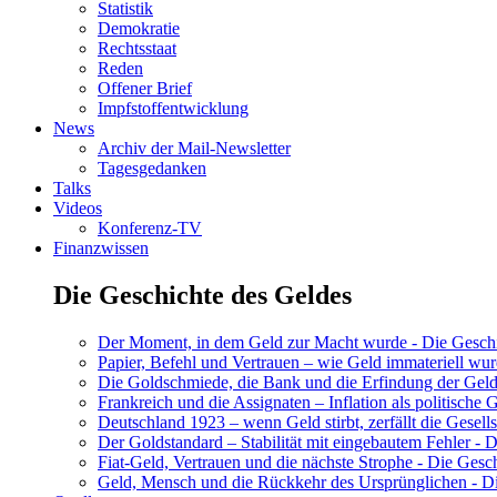
Statistik
Demokratie
Rechtsstaat
Reden
Offener Brief
Impfstoffentwicklung
News
Archiv der Mail-Newsletter
Tagesgedanken
Talks
Videos
Konferenz-TV
Finanzwissen
Die Geschichte des Geldes
Der Moment, in dem Geld zur Macht wurde - Die Geschic
Papier, Befehl und Vertrauen – wie Geld immateriell wur
Die Goldschmiede, die Bank und die Erfindung der Geld
Frankreich und die Assignaten – Inflation als politische 
Deutschland 1923 – wenn Geld stirbt, zerfällt die Gesells
Der Goldstandard – Stabilität mit eingebautem Fehler - D
Fiat-Geld, Vertrauen und die nächste Strophe - Die Gesch
Geld, Mensch und die Rückkehr des Ursprünglichen - Di