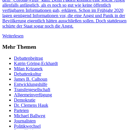
allenfalls anfänglich, als es noch so gut wie keine öffentlich
verfügbaren Informationen gab, erklären. Schon im Frühjahr 2020
lagen genügend Informationen vor, die eine Angst und Panik in der
Bevölkerung eigentlich hätten ausschließen sollen. Doch stattdessen
schürte der Staat sogar noch die Angst.
Weiterlesen
Mehr Themen
Debattenbeitrag
Katrin Göring-Eckhardt
Milan Krizanek
Debattenkultur
James B. Calhoun
Entwicklungshilfe
Transfergesellschaft
Allgemeinverfügung
Demokratie
Dr. Clemens Hauk
Parteien
Michael Ballweg
Journalisten
Politikwechsel