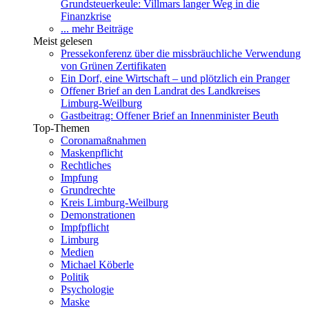
Grundsteuerkeule: Villmars langer Weg in die
Finanzkrise
... mehr Beiträge
Meist gelesen
Pressekonferenz über die missbräuchliche Verwendung
von Grünen Zertifikaten
Ein Dorf, eine Wirtschaft – und plötzlich ein Pranger
Offener Brief an den Landrat des Landkreises
Limburg-Weilburg
Gastbeitrag: Offener Brief an Innenminister Beuth
Top-Themen
Coronamaßnahmen
Maskenpflicht
Rechtliches
Impfung
Grundrechte
Kreis Limburg-Weilburg
Demonstrationen
Impfpflicht
Limburg
Medien
Michael Köberle
Politik
Psychologie
Maske