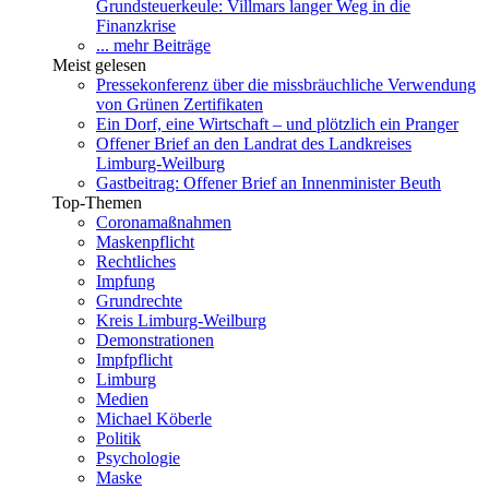
Grundsteuerkeule: Villmars langer Weg in die
Finanzkrise
... mehr Beiträge
Meist gelesen
Pressekonferenz über die missbräuchliche Verwendung
von Grünen Zertifikaten
Ein Dorf, eine Wirtschaft – und plötzlich ein Pranger
Offener Brief an den Landrat des Landkreises
Limburg-Weilburg
Gastbeitrag: Offener Brief an Innenminister Beuth
Top-Themen
Coronamaßnahmen
Maskenpflicht
Rechtliches
Impfung
Grundrechte
Kreis Limburg-Weilburg
Demonstrationen
Impfpflicht
Limburg
Medien
Michael Köberle
Politik
Psychologie
Maske