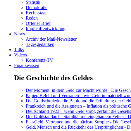
Statistik
Demokratie
Rechtsstaat
Reden
Offener Brief
Impfstoffentwicklung
News
Archiv der Mail-Newsletter
Tagesgedanken
Talks
Videos
Konferenz-TV
Finanzwissen
Die Geschichte des Geldes
Der Moment, in dem Geld zur Macht wurde - Die Geschic
Papier, Befehl und Vertrauen – wie Geld immateriell wur
Die Goldschmiede, die Bank und die Erfindung der Geld
Frankreich und die Assignaten – Inflation als politische 
Deutschland 1923 – wenn Geld stirbt, zerfällt die Gesells
Der Goldstandard – Stabilität mit eingebautem Fehler - D
Fiat-Geld, Vertrauen und die nächste Strophe - Die Gesch
Geld, Mensch und die Rückkehr des Ursprünglichen - Di