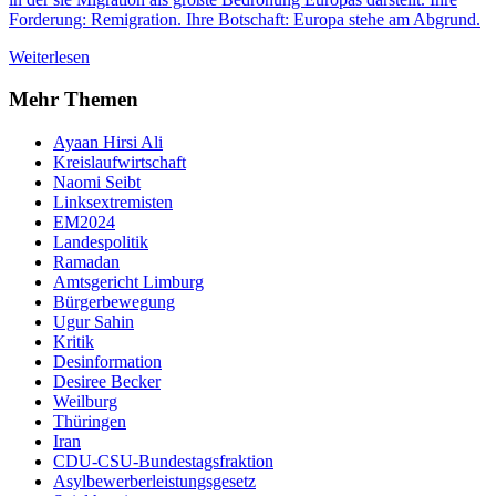
Forderung: Remigration. Ihre Botschaft: Europa stehe am Abgrund.
Weiterlesen
Mehr Themen
Ayaan Hirsi Ali
Kreislaufwirtschaft
Naomi Seibt
Linksextremisten
EM2024
Landespolitik
Ramadan
Amtsgericht Limburg
Bürgerbewegung
Ugur Sahin
Kritik
Desinformation
Desiree Becker
Weilburg
Thüringen
Iran
CDU-CSU-Bundestagsfraktion
Asylbewerberleistungsgesetz