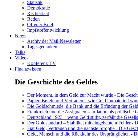
Statistik
Demokratie
Rechtsstaat
Reden
Offener Brief
Impfstoffentwicklung
News
Archiv der Mail-Newsletter
Tagesgedanken
Talks
Videos
Konferenz-TV
Finanzwissen
Die Geschichte des Geldes
Der Moment, in dem Geld zur Macht wurde - Die Geschic
Papier, Befehl und Vertrauen – wie Geld immateriell wur
Die Goldschmiede, die Bank und die Erfindung der Geld
Frankreich und die Assignaten – Inflation als politische 
Deutschland 1923 – wenn Geld stirbt, zerfällt die Gesells
Der Goldstandard – Stabilität mit eingebautem Fehler - D
Fiat-Geld, Vertrauen und die nächste Strophe - Die Gesch
Geld, Mensch und die Rückkehr des Ursprünglichen - Di