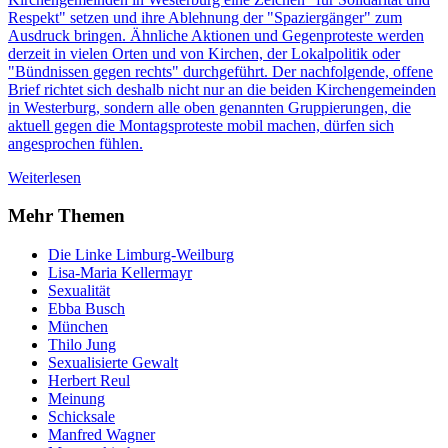
Respekt" setzen und ihre Ablehnung der "Spaziergänger" zum
Ausdruck bringen. Ähnliche Aktionen und Gegenproteste werden
derzeit in vielen Orten und von Kirchen, der Lokalpolitik oder
"Bündnissen gegen rechts" durchgeführt. Der nachfolgende, offene
Brief richtet sich deshalb nicht nur an die beiden Kirchengemeinden
in Westerburg, sondern alle oben genannten Gruppierungen, die
aktuell gegen die Montagsproteste mobil machen, dürfen sich
angesprochen fühlen.
Weiterlesen
Mehr Themen
Die Linke Limburg-Weilburg
Lisa-Maria Kellermayr
Sexualität
Ebba Busch
München
Thilo Jung
Sexualisierte Gewalt
Herbert Reul
Meinung
Schicksale
Manfred Wagner