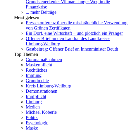
Grundsteuerkeule: Villmars langer Weg in die
Finanzkrise
... mehr Beiträge
Meist gelesen
Pressekonferenz über die missbräuchliche Verwendung
von Grünen Zertifikaten
Ein Dorf, eine Wirtschaft – und plötzlich ein Pranger
Offener Brief an den Landrat des Landkreises
Limburg-Weilburg
Gastbeitrag: Offener Brief an Innenminister Beuth
Top-Themen
Coronamaßnahmen
Maskenpflicht
Rechtliches
Impfung
Grundrechte
Kreis Limburg-Weilburg
Demonstrationen
Impfpflicht
Limburg
Medien
Michael Köberle
Politik
Psychologie
Maske