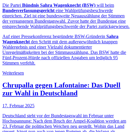
Die Partei
Bündnis Sahra Wagenknecht (BSW)
will beim
Bundesverfassungsgericht
eine Wahlprüfungsbeschwerde
einreichen. Ziel ist eine bundesweite Neuauszählung der Stimmen
der vergangenen Bundestagswahl. Zuvor hatte der Bundestag eine
entsprechende Wahlprüfungsbeschwerde der Partei zurückgewiesen.
Auf einer Pressekonferenz begründete BSW-Gründerin
Sahra
Wagenknecht
den Schritt mit dem außergewöhnlich knappen
Wahlergebnis und einer Vielzahl dokumentierter
Unregelmäßigkeiten bei der Stimmauszählung. Das BSW hatte die
Fünf-Prozent-Hürde nach offiziellen Angaben um lediglich 95
Stimmen verfehlt.
Weiterlesen
Chrupalla gegen Lafontaine: Das Duell
zur Wahl in Deutschland
17. Februar 2025
Deutschland steht vor der Bundestagswahl im Februar unter
Hochspannung: Nach dem Bruch der Ampel-Koalition werden am
23. Februar die politischen Weichen neu gestellt. Wohin das Land
steuert, hängt nun auch von jenen Parteien ab, die bislang als