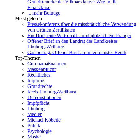
Grundsteuerkeule: Villmars langer Weg in die
Finanzkrise
... mehr Beiträge
Meist gelesen
Pressekonferenz über die missbräuchliche Verwendung
von Grünen Zertifikaten
Ein Dorf, eine Wirtschaft – und plötzlich ein Pranger
Offener Brief an den Landrat des Landkreises
Limburg-Weilburg
Gastbeitrag: Offener Brief an Innenminister Beuth
Top-Themen
Coronamaßnahmen
Maskenpflicht
Rechtliches
Impfung
Grundrechte
Kreis Limburg-Weilburg
Demonstrationen
Impfpflicht
Limburg
Medien
Michael Köberle
Politik
Psychologie
Maske