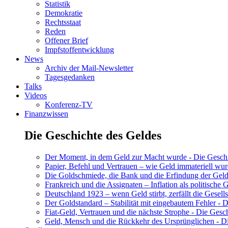
Statistik
Demokratie
Rechtsstaat
Reden
Offener Brief
Impfstoffentwicklung
News
Archiv der Mail-Newsletter
Tagesgedanken
Talks
Videos
Konferenz-TV
Finanzwissen
Die Geschichte des Geldes
Der Moment, in dem Geld zur Macht wurde - Die Geschic
Papier, Befehl und Vertrauen – wie Geld immateriell wur
Die Goldschmiede, die Bank und die Erfindung der Geld
Frankreich und die Assignaten – Inflation als politische 
Deutschland 1923 – wenn Geld stirbt, zerfällt die Gesells
Der Goldstandard – Stabilität mit eingebautem Fehler - D
Fiat-Geld, Vertrauen und die nächste Strophe - Die Gesch
Geld, Mensch und die Rückkehr des Ursprünglichen - Di