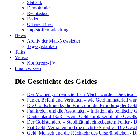
Statistik
Demokratie
Rechtsstaat
Reden
Offener Brief
Impfstoffentwicklung
News
Archiv der Mail-Newsletter
Tagesgedanken
Talks
Videos
Konferenz-TV
Finanzwissen
Die Geschichte des Geldes
Der Moment, in dem Geld zur Macht wurde - Die Geschic
Papier, Befehl und Vertrauen – wie Geld immateriell wur
Die Goldschmiede, die Bank und die Erfindung der Geld
Frankreich und die Assignaten – Inflation als politische 
Deutschland 1923 – wenn Geld stirbt, zerfällt die Gesells
Der Goldstandard – Stabilität mit eingebautem Fehler - D
Fiat-Geld, Vertrauen und die nächste Strophe - Die Gesch
Geld, Mensch und die Rückkehr des Ursprünglichen - Di