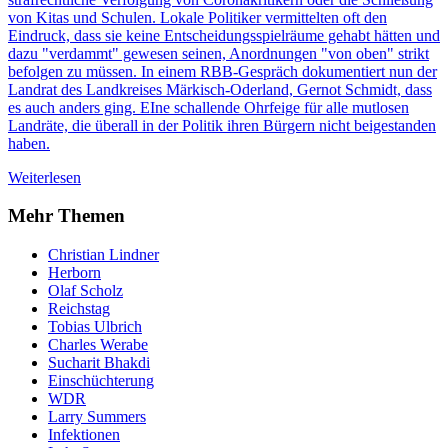
von Kitas und Schulen. Lokale Politiker vermittelten oft den
Eindruck, dass sie keine Entscheidungsspielräume gehabt hätten und
dazu "verdammt" gewesen seinen, Anordnungen "von oben" strikt
befolgen zu müssen. In einem RBB-Gespräch dokumentiert nun der
Landrat des Landkreises Märkisch-Oderland, Gernot Schmidt, dass
es auch anders ging. EIne schallende Ohrfeige für alle mutlosen
Landräte, die überall in der Politik ihren Bürgern nicht beigestanden
haben.
Weiterlesen
Mehr Themen
Christian Lindner
Herborn
Olaf Scholz
Reichstag
Tobias Ulbrich
Charles Werabe
Sucharit Bhakdi
Einschüchterung
WDR
Larry Summers
Infektionen