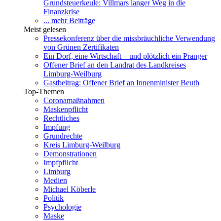
Grundsteuerkeule: Villmars langer Weg in die
Finanzkrise
... mehr Beiträge
Meist gelesen
Pressekonferenz über die missbräuchliche Verwendung
von Grünen Zertifikaten
Ein Dorf, eine Wirtschaft – und plötzlich ein Pranger
Offener Brief an den Landrat des Landkreises
Limburg-Weilburg
Gastbeitrag: Offener Brief an Innenminister Beuth
Top-Themen
Coronamaßnahmen
Maskenpflicht
Rechtliches
Impfung
Grundrechte
Kreis Limburg-Weilburg
Demonstrationen
Impfpflicht
Limburg
Medien
Michael Köberle
Politik
Psychologie
Maske