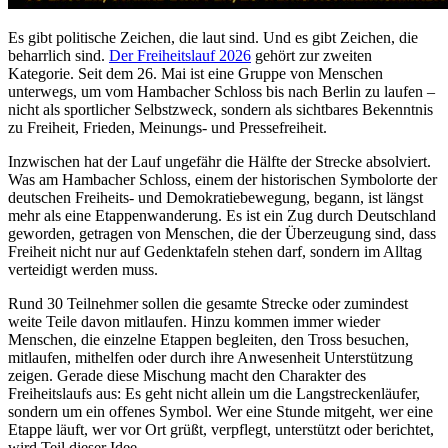
Es gibt politische Zeichen, die laut sind. Und es gibt Zeichen, die
beharrlich sind.
Der Freiheitslauf 2026
gehört zur zweiten
Kategorie. Seit dem 26. Mai ist eine Gruppe von Menschen
unterwegs, um vom Hambacher Schloss bis nach Berlin zu laufen –
nicht als sportlicher Selbstzweck, sondern als sichtbares Bekenntnis
zu Freiheit, Frieden, Meinungs- und Pressefreiheit.
Inzwischen hat der Lauf ungefähr die Hälfte der Strecke absolviert.
Was am Hambacher Schloss, einem der historischen Symbolorte der
deutschen Freiheits- und Demokratiebewegung, begann, ist längst
mehr als eine Etappenwanderung. Es ist ein Zug durch Deutschland
geworden, getragen von Menschen, die der Überzeugung sind, dass
Freiheit nicht nur auf Gedenktafeln stehen darf, sondern im Alltag
verteidigt werden muss.
Rund 30 Teilnehmer sollen die gesamte Strecke oder zumindest
weite Teile davon mitlaufen. Hinzu kommen immer wieder
Menschen, die einzelne Etappen begleiten, den Tross besuchen,
mitlaufen, mithelfen oder durch ihre Anwesenheit Unterstützung
zeigen. Gerade diese Mischung macht den Charakter des
Freiheitslaufs aus: Es geht nicht allein um die Langstreckenläufer,
sondern um ein offenes Symbol. Wer eine Stunde mitgeht, wer eine
Etappe läuft, wer vor Ort grüßt, verpflegt, unterstützt oder berichtet,
wird Teil dieser Idee.