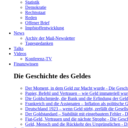
Statistik
Demokratie
Rechtsstaat
Reden
Offener Brief
Impfstoffentwicklung
News
Archiv der Mail-Newsletter
Tagesgedanken
Talks
Videos
Konferenz-TV
Finanzwissen
Die Geschichte des Geldes
Der Moment, in dem Geld zur Macht wurde - Die Geschic
Papier, Befehl und Vertrauen – wie Geld immateriell wur
Die Goldschmiede, die Bank und die Erfindung der Geld
Frankreich und die Assignaten – Inflation als politische 
Deutschland 1923 – wenn Geld stirbt, zerfällt die Gesells
Der Goldstandard – Stabilität mit eingebautem Fehler - D
Fiat-Geld, Vertrauen und die nächste Strophe - Die Gesch
Geld, Mensch und die Rückkehr des Ursprünglichen - Di