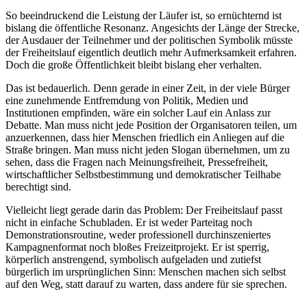
So beeindruckend die Leistung der Läufer ist, so ernüchternd ist
bislang die öffentliche Resonanz. Angesichts der Länge der Strecke,
der Ausdauer der Teilnehmer und der politischen Symbolik müsste
der Freiheitslauf eigentlich deutlich mehr Aufmerksamkeit erfahren.
Doch die große Öffentlichkeit bleibt bislang eher verhalten.
Das ist bedauerlich. Denn gerade in einer Zeit, in der viele Bürger
eine zunehmende Entfremdung von Politik, Medien und
Institutionen empfinden, wäre ein solcher Lauf ein Anlass zur
Debatte. Man muss nicht jede Position der Organisatoren teilen, um
anzuerkennen, dass hier Menschen friedlich ein Anliegen auf die
Straße bringen. Man muss nicht jeden Slogan übernehmen, um zu
sehen, dass die Fragen nach Meinungsfreiheit, Pressefreiheit,
wirtschaftlicher Selbstbestimmung und demokratischer Teilhabe
berechtigt sind.
Vielleicht liegt gerade darin das Problem: Der Freiheitslauf passt
nicht in einfache Schubladen. Er ist weder Parteitag noch
Demonstrationsroutine, weder professionell durchinszeniertes
Kampagnenformat noch bloßes Freizeitprojekt. Er ist sperrig,
körperlich anstrengend, symbolisch aufgeladen und zutiefst
bürgerlich im ursprünglichen Sinn: Menschen machen sich selbst
auf den Weg, statt darauf zu warten, dass andere für sie sprechen.