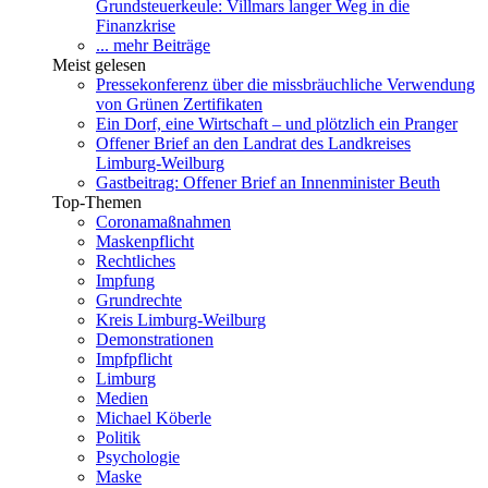
Grundsteuerkeule: Villmars langer Weg in die
Finanzkrise
... mehr Beiträge
Meist gelesen
Pressekonferenz über die missbräuchliche Verwendung
von Grünen Zertifikaten
Ein Dorf, eine Wirtschaft – und plötzlich ein Pranger
Offener Brief an den Landrat des Landkreises
Limburg-Weilburg
Gastbeitrag: Offener Brief an Innenminister Beuth
Top-Themen
Coronamaßnahmen
Maskenpflicht
Rechtliches
Impfung
Grundrechte
Kreis Limburg-Weilburg
Demonstrationen
Impfpflicht
Limburg
Medien
Michael Köberle
Politik
Psychologie
Maske