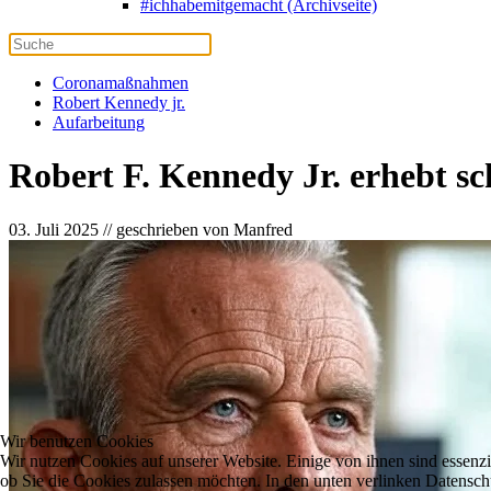
#ichhabemitgemacht (Archivseite)
Coronamaßnahmen
Robert Kennedy jr.
Aufarbeitung
Robert F. Kennedy Jr. erhebt s
03. Juli 2025 // geschrieben von Manfred
Wir benutzen Cookies
Wir nutzen Cookies auf unserer Website. Einige von ihnen sind essenzi
ob Sie die Cookies zulassen möchten. In den unten verlinken Datensch