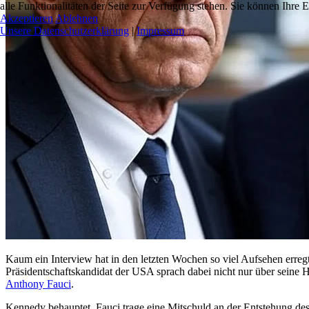
alle Funktionalitäten der Seite zur Verfügung stehen. Sie können Ihre 
Akzeptieren
Ablehnen
Unsere Datenschutzerklärung
|
Impressum
Kaum ein Interview hat in den letzten Wochen so viel Aufsehen erre
Präsidentschaftskandidat der USA sprach dabei nicht nur über sein
Anthony Fauci
.
Kennedy behauptet, Fauci trage eine Mitschuld an der Entstehung des C