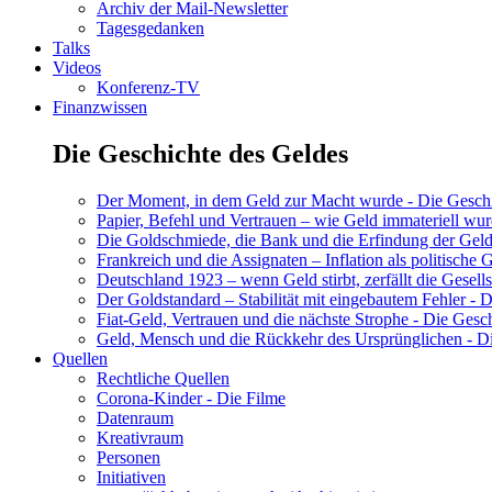
Archiv der Mail-Newsletter
Tagesgedanken
Talks
Videos
Konferenz-TV
Finanzwissen
Die Geschichte des Geldes
Der Moment, in dem Geld zur Macht wurde - Die Geschic
Papier, Befehl und Vertrauen – wie Geld immateriell wur
Die Goldschmiede, die Bank und die Erfindung der Geld
Frankreich und die Assignaten – Inflation als politische 
Deutschland 1923 – wenn Geld stirbt, zerfällt die Gesells
Der Goldstandard – Stabilität mit eingebautem Fehler - D
Fiat-Geld, Vertrauen und die nächste Strophe - Die Gesch
Geld, Mensch und die Rückkehr des Ursprünglichen - Di
Quellen
Rechtliche Quellen
Corona-Kinder - Die Filme
Datenraum
Kreativraum
Personen
Initiativen