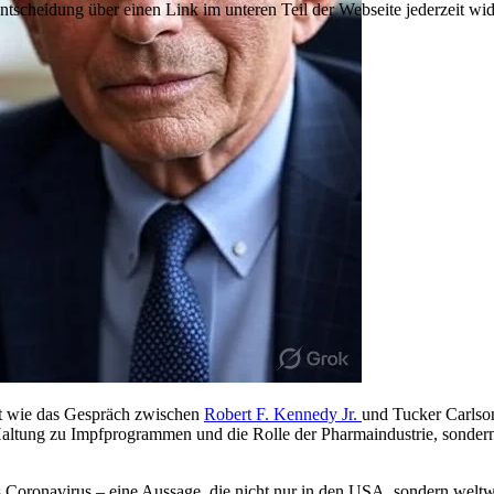
Entscheidung über einen Link im unteren Teil der Webseite jederzeit wid
gt wie das Gespräch zwischen
Robert F. Kennedy Jr.
und Tucker Carlso
e Haltung zu Impfprogrammen und die Rolle der Pharmaindustrie, sond
oronavirus – eine Aussage, die nicht nur in den USA, sondern weltweit 