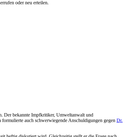
errufen oder neu erteilen.
n. Der bekannte Impfkritiker, Umweltanwalt und
ern formulierte auch schwerwiegende Anschuldigungen gegen
Dr.
heftig diskutiert wird. Gleichzeitig stellt er die Frage nach