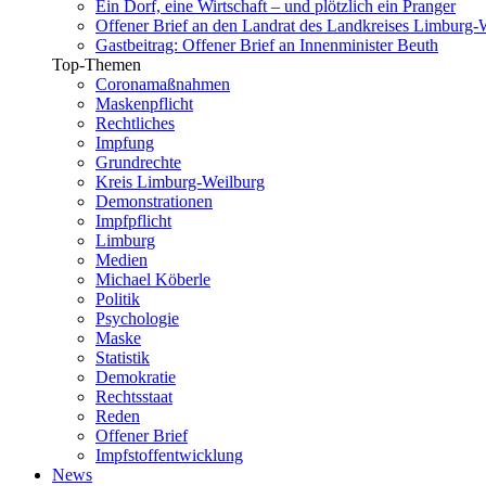
Ein Dorf, eine Wirtschaft – und plötzlich ein Pranger
Offener Brief an den Landrat des Landkreises Limburg-
Gastbeitrag: Offener Brief an Innenminister Beuth
Top-Themen
Coronamaßnahmen
Maskenpflicht
Rechtliches
Impfung
Grundrechte
Kreis Limburg-Weilburg
Demonstrationen
Impfpflicht
Limburg
Medien
Michael Köberle
Politik
Psychologie
Maske
Statistik
Demokratie
Rechtsstaat
Reden
Offener Brief
Impfstoffentwicklung
News