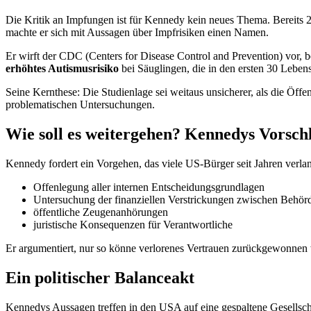
Die Kritik an Impfungen ist für Kennedy kein neues Thema. Bereit
machte er sich mit Aussagen über Impfrisiken einen Namen.
Er wirft der CDC (Centers for Disease Control and Prevention) vor, 
erhöhtes Autismusrisiko
bei Säuglingen, die in den ersten 30 Leben
Seine Kernthese: Die Studienlage sei weitaus unsicherer, als die Öffe
problematischen Untersuchungen.
Wie soll es weitergehen? Kennedys Vorsch
Kennedy fordert ein Vorgehen, das viele US-Bürger seit Jahren verla
Offenlegung aller internen Entscheidungsgrundlagen
Untersuchung der finanziellen Verstrickungen zwischen Behörd
öffentliche Zeugenanhörungen
juristische Konsequenzen für Verantwortliche
Er argumentiert, nur so könne verlorenes Vertrauen zurückgewonnen
Ein politischer Balanceakt
Kennedys Aussagen treffen in den USA auf eine gespaltene Gesellschaf