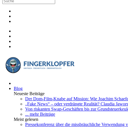
Blog
Neueste Beiträge
Der Dom-Film-Knabe auf Mission: Wie Joachim Schaefer 
„Fake News“ – oder verdrängte Realität? Claudia Jawo
Von riskanten Swap-Geschäften bis zur Grundsteuerkeule
... mehr Beiträge
Meist gelesen
Pressekonferenz über die missbräuchliche Verwendung v