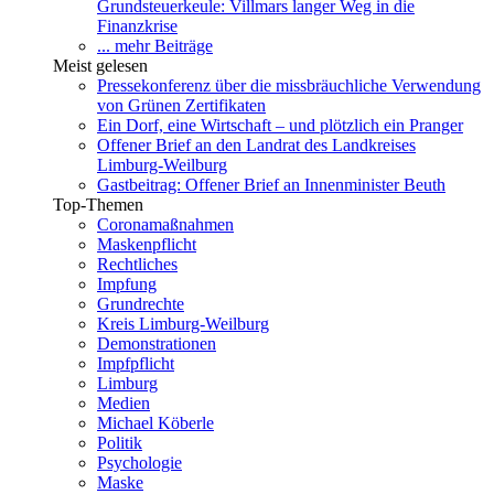
Grundsteuerkeule: Villmars langer Weg in die
Finanzkrise
... mehr Beiträge
Meist gelesen
Pressekonferenz über die missbräuchliche Verwendung
von Grünen Zertifikaten
Ein Dorf, eine Wirtschaft – und plötzlich ein Pranger
Offener Brief an den Landrat des Landkreises
Limburg-Weilburg
Gastbeitrag: Offener Brief an Innenminister Beuth
Top-Themen
Coronamaßnahmen
Maskenpflicht
Rechtliches
Impfung
Grundrechte
Kreis Limburg-Weilburg
Demonstrationen
Impfpflicht
Limburg
Medien
Michael Köberle
Politik
Psychologie
Maske