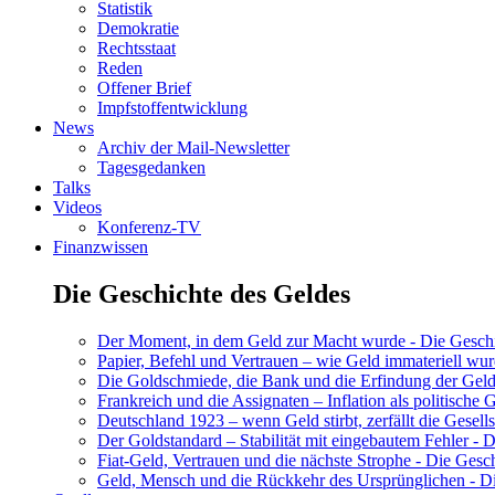
Statistik
Demokratie
Rechtsstaat
Reden
Offener Brief
Impfstoffentwicklung
News
Archiv der Mail-Newsletter
Tagesgedanken
Talks
Videos
Konferenz-TV
Finanzwissen
Die Geschichte des Geldes
Der Moment, in dem Geld zur Macht wurde - Die Geschic
Papier, Befehl und Vertrauen – wie Geld immateriell wur
Die Goldschmiede, die Bank und die Erfindung der Geld
Frankreich und die Assignaten – Inflation als politische 
Deutschland 1923 – wenn Geld stirbt, zerfällt die Gesells
Der Goldstandard – Stabilität mit eingebautem Fehler - D
Fiat-Geld, Vertrauen und die nächste Strophe - Die Gesch
Geld, Mensch und die Rückkehr des Ursprünglichen - Di