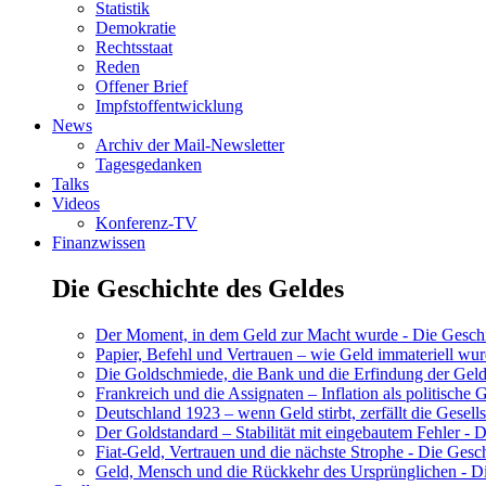
Statistik
Demokratie
Rechtsstaat
Reden
Offener Brief
Impfstoffentwicklung
News
Archiv der Mail-Newsletter
Tagesgedanken
Talks
Videos
Konferenz-TV
Finanzwissen
Die Geschichte des Geldes
Der Moment, in dem Geld zur Macht wurde - Die Geschic
Papier, Befehl und Vertrauen – wie Geld immateriell wur
Die Goldschmiede, die Bank und die Erfindung der Geld
Frankreich und die Assignaten – Inflation als politische 
Deutschland 1923 – wenn Geld stirbt, zerfällt die Gesells
Der Goldstandard – Stabilität mit eingebautem Fehler - D
Fiat-Geld, Vertrauen und die nächste Strophe - Die Gesch
Geld, Mensch und die Rückkehr des Ursprünglichen - Di