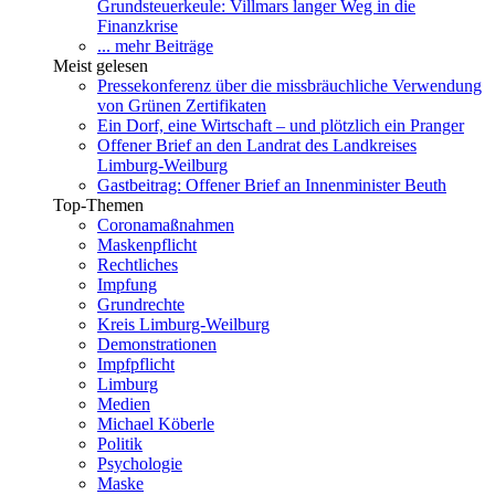
Grundsteuerkeule: Villmars langer Weg in die
Finanzkrise
... mehr Beiträge
Meist gelesen
Pressekonferenz über die missbräuchliche Verwendung
von Grünen Zertifikaten
Ein Dorf, eine Wirtschaft – und plötzlich ein Pranger
Offener Brief an den Landrat des Landkreises
Limburg-Weilburg
Gastbeitrag: Offener Brief an Innenminister Beuth
Top-Themen
Coronamaßnahmen
Maskenpflicht
Rechtliches
Impfung
Grundrechte
Kreis Limburg-Weilburg
Demonstrationen
Impfpflicht
Limburg
Medien
Michael Köberle
Politik
Psychologie
Maske