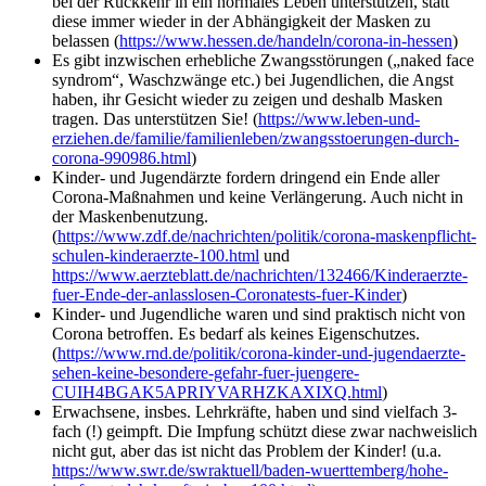
bei der Rückkehr in ein normales Leben unterstützen, statt
diese immer wieder in der Abhängigkeit der Masken zu
belassen (
https://www.hessen.de/handeln/corona-in-hessen
)
Es gibt inzwischen erhebliche Zwangsstörungen („naked face
syndrom“, Waschzwänge etc.) bei Jugendlichen, die Angst
haben, ihr Gesicht wieder zu zeigen und deshalb Masken
tragen. Das unterstützen Sie! (
https://www.leben-und-
erziehen.de/familie/familienleben/zwangsstoerungen-durch-
corona-990986.html
)
Kinder- und Jugendärzte fordern dringend ein Ende aller
Corona-Maßnahmen und keine Verlängerung. Auch nicht in
der Maskenbenutzung.
(
https://www.zdf.de/nachrichten/politik/corona-maskenpflicht-
schulen-kinderaerzte-100.html
und
https://www.aerzteblatt.de/nachrichten/132466/Kinderaerzte-
fuer-Ende-der-anlasslosen-Coronatests-fuer-Kinder
)
Kinder- und Jugendliche waren und sind praktisch nicht von
Corona betroffen. Es bedarf als keines Eigenschutzes.
(
https://www.rnd.de/politik/corona-kinder-und-jugendaerzte-
sehen-keine-besondere-gefahr-fuer-juengere-
CUIH4BGAK5APRIYVARHZKAXIXQ.html
)
Erwachsene, insbes. Lehrkräfte, haben und sind vielfach 3-
fach (!) geimpft. Die Impfung schützt diese zwar nachweislich
nicht gut, aber das ist nicht das Problem der Kinder! (u.a.
https://www.swr.de/swraktuell/baden-wuerttemberg/hohe-