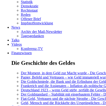
Statistik
Demokratie
Rechtsstaat
Reden
Offener Brief
Impfstoffentwicklung
News
Archiv der Mail-Newsletter
Tagesgedanken
Talks
Videos
Konferenz-TV
Finanzwissen
Die Geschichte des Geldes
Der Moment, in dem Geld zur Macht wurde - Die Geschic
Papier, Befehl und Vertrauen – wie Geld immateriell wur
Die Goldschmiede, die Bank und die Erfindung der Geld
Frankreich und die Assignaten – Inflation als politische 
Deutschland 1923 – wenn Geld stirbt, zerfällt die Gesells
Der Goldstandard – Stabilität mit eingebautem Fehler - D
Fiat-Geld, Vertrauen und die nächste Strophe - Die Gesch
Geld, Mensch und die Rückkehr des Ursprünglichen - Di