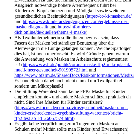
Ausgleich notwendige höhere Atemfrequenz führt bei
Kindern zu Kopfschmerzen und Müdigkeit sowie weiteren
gesundheitlichen Beeinträchtigungen (
https://co-ki-masken.de/
und
https://www.kinderarzteugenjanzen.com/ergebnisse-der-
maskendiagnostik
und
https://informiere-
dich.online/de/quellen/thema-4-maske
)
Als Textilunternehmerin sollte Ihnen bewusst sein, dass
Fasern der Masken bei ständiger Benutzung über die
Atemwege in die Lunge gelangen können. Welche Spätfolgen
dies hat, ist noch unerforscht. Es wird Gründe geben, warum
die Anwendung von Masken im Arbeitsschutz reglementiert
ist! (
https://www.fr.de/politik/corona-maske-ffp2-mikroplastik-
muell-meer-gesundheit-90190572.html
und
https://www.bfarm.de/SharedDocs/Risikoinformationen/Mediz
Es handelt sich dabei noch nicht einmal um Textilpartikel
sondern um Mikroplastik!
Die Stiftung Warentest kann keine FFP2 Maske für Kinder
empfehlen konnte - und andere Masken schützen praktisch eh
nicht. Sind Ihre Masken für Kinder zertifiziert?
(
https://www.focus.de/corona-virus/gesundheit/masken-fuer-
kinder-erschreckendes-ergebnis-stiftung-warentest-bricht-
ffp2-test-ab_id_26067574.html
)
Es gibt keine Verpflichtung zum Tragen von Masken an
Schulen mehr! Mithin sollte man Kinder (und Erwachsenen)