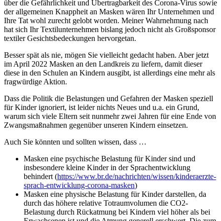
über die Gefährlichkeit und Übertragbarkeit des Corona-Virus sowie
der allgemeinen Knappheit an Masken wären Ihr Unternehmen und
Ihre Tat wohl zurecht gelobt worden. Meiner Wahrnehmung nach
hat sich Ihr Textilunternehmen bislang jedoch nicht als Großsponsor
textiler Gesichtsbedeckungen hervorgetan.
Besser spät als nie, mögen Sie vielleicht gedacht haben. Aber jetzt
im April 2022 Masken an den Landkreis zu liefern, damit dieser
diese in den Schulen an Kindern ausgibt, ist allerdings eine mehr als
fragwürdige Aktion.
Dass die Politik die Belastungen und Gefahren der Masken speziell
für Kinder ignoriert, ist leider nichts Neues und u.a. ein Grund,
warum sich viele Eltern seit nunmehr zwei Jahren für eine Ende von
Zwangsmaßnahmen gegenüber unseren Kindern einsetzen.
Auch Sie könnten und sollten wissen, dass …
Masken eine psychische Belastung für Kinder sind und
insbesondere kleine Kinder in der Sprachentwicklung
behindert (
https://www.br.de/nachrichten/wissen/kinderaerzte-
sprach-entwicklung-corona-masken
)
Masken eine physische Belastung für Kinder darstellen, da
durch das höhere relative Totraumvolumen die CO2-
Belastung durch Rückatmung bei Kindern viel höher als bei
Erwachsenen ist und die Atmung generell erschwert. Die zum