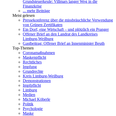
Grundsteuerkeule: Villmars langer Weg in die
Finanzkrise
... mehr Beiträge
Meist gelesen
Pressekonferenz über die missbräuchliche Verwendung
von Grünen Zertifikaten
Ein Dorf, eine Wirtschaft – und plötzlich ein Pranger
Offener Brief an den Landrat des Landkreises
Limburg-Weilburg
Gastbeitrag: Offener Brief an Innenminister Beuth
Top-Themen
Coronamaßnahmen
Maskenpflicht
Rechtliches
Impfung
Grundrechte
Kreis Limburg-Weilburg
Demonstrationen
Impfpflicht
Limburg
Medien
Michael Köberle
Politik
Psychologie
Maske