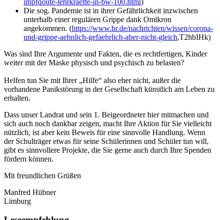
impfqoute-lehrkraefte-in-bw-100.html
)
Die sog. Pandemie ist in ihrer Gefährlichkeit inzwischen
unterhalb einer regulären Grippe dank Omikron
angekommen. (
https://www.br.de/nachrichten/wissen/corona-
und-grippe-aehnlich-gefaehrlich-aber-nicht-gleich
,T2hbIHk)
Was sind Ihre Argumente und Fakten, die es rechtfertigen, Kinder
weiter mit der Maske physisch und psychisch zu belasten?
Helfen tun Sie mit Ihrer „Hilfe“ also eher nicht, außer die
vorhandene Panikstörung in der Gesellschaft künstlich am Leben zu
erhalten.
Dass unser Landrat und sein 1. Beigeordneter hier mitmachen und
sich auch noch dankbar zeigen, macht Ihre Aktion für Sie vielleicht
nützlich, ist aber kein Beweis für eine sinnvolle Handlung. Wenn
der Schulträger etwas für seine Schülerinnen und Schüler tun will,
gibt es sinnvollere Projekte, die Sie gerne auch durch Ihre Spenden
fördern können.
Mit freundlichen Grüßen
Manfred Hübner
Limburg
Leseempfehlung