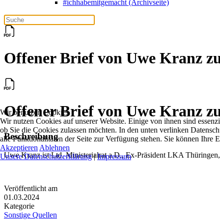
#ichhabemitgemacht (Archivseite)
Offener Brief von Uwe Kranz 
Offener Brief von Uwe Kranz 
Wir benutzen Cookies
Wir nutzen Cookies auf unserer Website. Einige von ihnen sind essenzi
ob Sie die Cookies zulassen möchten. In den unten verlinken Datensch
Beschreibung
alle Funktionalitäten der Seite zur Verfügung stehen. Sie können Ihre 
Akzeptieren
Ablehnen
Uwe Kranz ist Ltd. Ministerialrat a.D., Ex-Präsident LKA Thüringen,
Unsere Datenschutzerklärung
|
Impressum
Veröffentlicht am
01.03.2024
Kategorie
Sonstige Quellen