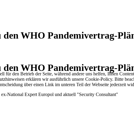
zu den WHO Pandemivertrag-Plä
zu den WHO Pandemivertrag-Plä
ell für den Betrieb der Seite, während andere uns helfen, Ihnen Conten
utzhinweisen erklären wir ausführlich unsere Cookie-Policy. Bitte be
Entscheidung über einen Link im unteren Teil der Webseite jederzeit wid
 ex-National Expert Europol und aktuell "Security Consultant"