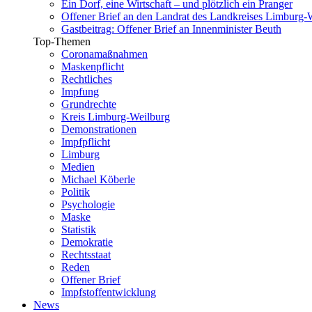
Ein Dorf, eine Wirtschaft – und plötzlich ein Pranger
Offener Brief an den Landrat des Landkreises Limburg-
Gastbeitrag: Offener Brief an Innenminister Beuth
Top-Themen
Coronamaßnahmen
Maskenpflicht
Rechtliches
Impfung
Grundrechte
Kreis Limburg-Weilburg
Demonstrationen
Impfpflicht
Limburg
Medien
Michael Köberle
Politik
Psychologie
Maske
Statistik
Demokratie
Rechtsstaat
Reden
Offener Brief
Impfstoffentwicklung
News