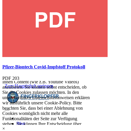
Pfizer-Biontech Covid-Impfstoff Protokoll
PDF
203
×