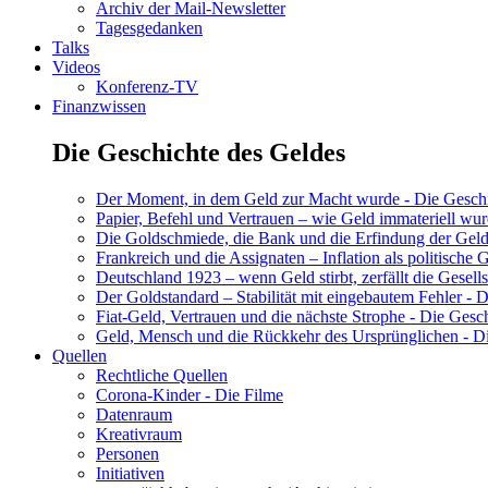
Archiv der Mail-Newsletter
Tagesgedanken
Talks
Videos
Konferenz-TV
Finanzwissen
Die Geschichte des Geldes
Der Moment, in dem Geld zur Macht wurde - Die Geschic
Papier, Befehl und Vertrauen – wie Geld immateriell wur
Die Goldschmiede, die Bank und die Erfindung der Geld
Frankreich und die Assignaten – Inflation als politische 
Deutschland 1923 – wenn Geld stirbt, zerfällt die Gesells
Der Goldstandard – Stabilität mit eingebautem Fehler - D
Fiat-Geld, Vertrauen und die nächste Strophe - Die Gesch
Geld, Mensch und die Rückkehr des Ursprünglichen - Di
Quellen
Rechtliche Quellen
Corona-Kinder - Die Filme
Datenraum
Kreativraum
Personen
Initiativen