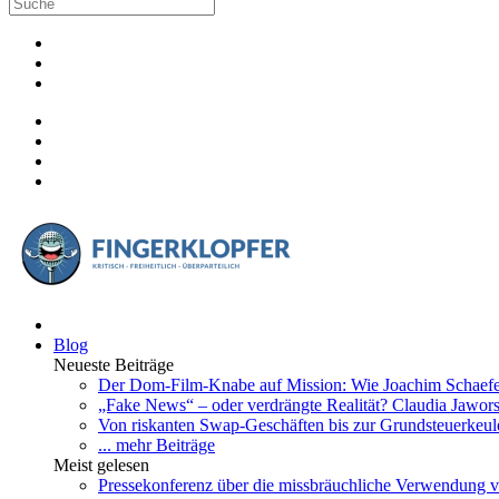
Blog
Neueste Beiträge
Der Dom-Film-Knabe auf Mission: Wie Joachim Schaefer 
„Fake News“ – oder verdrängte Realität? Claudia Jawo
Von riskanten Swap-Geschäften bis zur Grundsteuerkeule
... mehr Beiträge
Meist gelesen
Pressekonferenz über die missbräuchliche Verwendung v