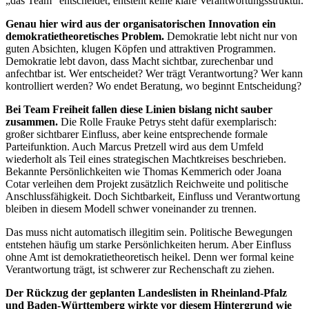
„das Team“ entscheidet, entsteht keine klare Verantwortungsstruktur.
Genau hier wird aus der organisatorischen Innovation ein
demokratietheoretisches Problem.
Demokratie lebt nicht nur von
guten Absichten, klugen Köpfen und attraktiven Programmen.
Demokratie lebt davon, dass Macht sichtbar, zurechenbar und
anfechtbar ist. Wer entscheidet? Wer trägt Verantwortung? Wer kann
kontrolliert werden? Wo endet Beratung, wo beginnt Entscheidung?
Bei Team Freiheit fallen diese Linien bislang nicht sauber
zusammen.
Die Rolle Frauke Petrys steht dafür exemplarisch:
großer sichtbarer Einfluss, aber keine entsprechende formale
Parteifunktion. Auch Marcus Pretzell wird aus dem Umfeld
wiederholt als Teil eines strategischen Machtkreises beschrieben.
Bekannte Persönlichkeiten wie Thomas Kemmerich oder Joana
Cotar verleihen dem Projekt zusätzlich Reichweite und politische
Anschlussfähigkeit. Doch Sichtbarkeit, Einfluss und Verantwortung
bleiben in diesem Modell schwer voneinander zu trennen.
Das muss nicht automatisch illegitim sein. Politische Bewegungen
entstehen häufig um starke Persönlichkeiten herum. Aber Einfluss
ohne Amt ist demokratietheoretisch heikel. Denn wer formal keine
Verantwortung trägt, ist schwerer zur Rechenschaft zu ziehen.
Der Rückzug der geplanten Landeslisten in Rheinland-Pfalz
und Baden-Württemberg wirkte vor diesem Hintergrund wie