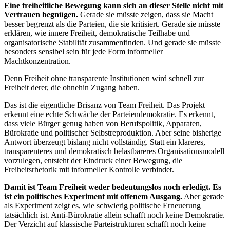
Eine freiheitliche Bewegung kann sich an dieser Stelle nicht mit
Vertrauen begnügen.
Gerade sie müsste zeigen, dass sie Macht
besser begrenzt als die Parteien, die sie kritisiert. Gerade sie müsste
erklären, wie innere Freiheit, demokratische Teilhabe und
organisatorische Stabilität zusammenfinden. Und gerade sie müsste
besonders sensibel sein für jede Form informeller
Machtkonzentration.
Denn Freiheit ohne transparente Institutionen wird schnell zur
Freiheit derer, die ohnehin Zugang haben.
Das ist die eigentliche Brisanz von Team Freiheit. Das Projekt
erkennt eine echte Schwäche der Parteiendemokratie. Es erkennt,
dass viele Bürger genug haben von Berufspolitik, Apparaten,
Bürokratie und politischer Selbstreproduktion. Aber seine bisherige
Antwort überzeugt bislang nicht vollständig. Statt ein klareres,
transparenteres und demokratisch belastbareres Organisationsmodell
vorzulegen, entsteht der Eindruck einer Bewegung, die
Freiheitsrhetorik mit informeller Kontrolle verbindet.
Damit ist Team Freiheit weder bedeutungslos noch erledigt. Es
ist ein politisches Experiment mit offenem Ausgang.
Aber gerade
als Experiment zeigt es, wie schwierig politische Erneuerung
tatsächlich ist. Anti-Bürokratie allein schafft noch keine Demokratie.
Der Verzicht auf klassische Parteistrukturen schafft noch keine