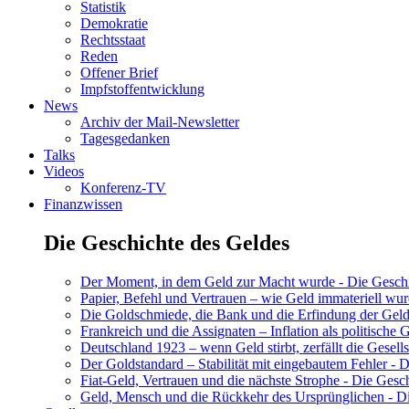
Statistik
Demokratie
Rechtsstaat
Reden
Offener Brief
Impfstoffentwicklung
News
Archiv der Mail-Newsletter
Tagesgedanken
Talks
Videos
Konferenz-TV
Finanzwissen
Die Geschichte des Geldes
Der Moment, in dem Geld zur Macht wurde - Die Geschic
Papier, Befehl und Vertrauen – wie Geld immateriell wur
Die Goldschmiede, die Bank und die Erfindung der Geld
Frankreich und die Assignaten – Inflation als politische 
Deutschland 1923 – wenn Geld stirbt, zerfällt die Gesells
Der Goldstandard – Stabilität mit eingebautem Fehler - D
Fiat-Geld, Vertrauen und die nächste Strophe - Die Gesch
Geld, Mensch und die Rückkehr des Ursprünglichen - Di