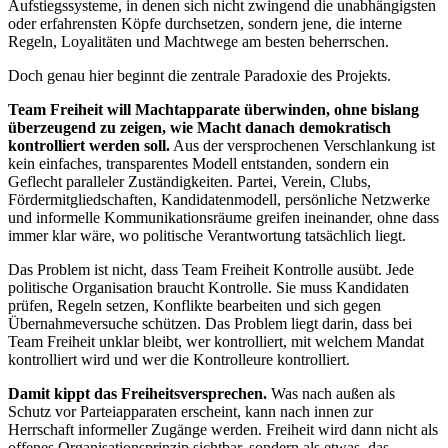
Aufstiegssysteme, in denen sich nicht zwingend die unabhängigsten
oder erfahrensten Köpfe durchsetzen, sondern jene, die interne
Regeln, Loyalitäten und Machtwege am besten beherrschen.
Doch genau hier beginnt die zentrale Paradoxie des Projekts.
Team Freiheit will Machtapparate überwinden, ohne bislang
überzeugend zu zeigen, wie Macht danach demokratisch
kontrolliert werden soll.
Aus der versprochenen Verschlankung ist
kein einfaches, transparentes Modell entstanden, sondern ein
Geflecht paralleler Zuständigkeiten. Partei, Verein, Clubs,
Fördermitgliedschaften, Kandidatenmodell, persönliche Netzwerke
und informelle Kommunikationsräume greifen ineinander, ohne dass
immer klar wäre, wo politische Verantwortung tatsächlich liegt.
Das Problem ist nicht, dass Team Freiheit Kontrolle ausübt. Jede
politische Organisation braucht Kontrolle. Sie muss Kandidaten
prüfen, Regeln setzen, Konflikte bearbeiten und sich gegen
Übernahmeversuche schützen. Das Problem liegt darin, dass bei
Team Freiheit unklar bleibt, wer kontrolliert, mit welchem Mandat
kontrolliert wird und wer die Kontrolleure kontrolliert.
Damit kippt das Freiheitsversprechen.
Was nach außen als
Schutz vor Parteiapparaten erscheint, kann nach innen zur
Herrschaft informeller Zugänge werden. Freiheit wird dann nicht als
offenes Organisationsprinzip sichtbar, sondern als etwas, das