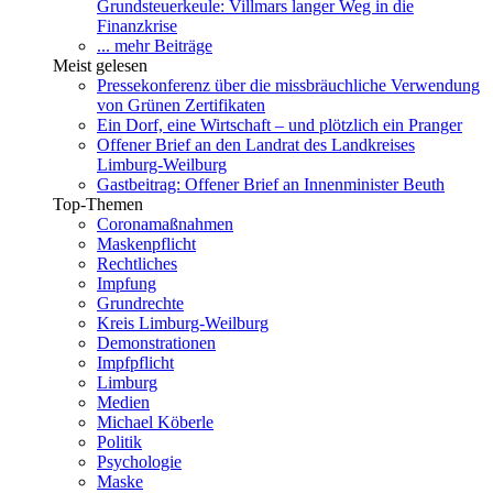
Grundsteuerkeule: Villmars langer Weg in die
Finanzkrise
... mehr Beiträge
Meist gelesen
Pressekonferenz über die missbräuchliche Verwendung
von Grünen Zertifikaten
Ein Dorf, eine Wirtschaft – und plötzlich ein Pranger
Offener Brief an den Landrat des Landkreises
Limburg-Weilburg
Gastbeitrag: Offener Brief an Innenminister Beuth
Top-Themen
Coronamaßnahmen
Maskenpflicht
Rechtliches
Impfung
Grundrechte
Kreis Limburg-Weilburg
Demonstrationen
Impfpflicht
Limburg
Medien
Michael Köberle
Politik
Psychologie
Maske